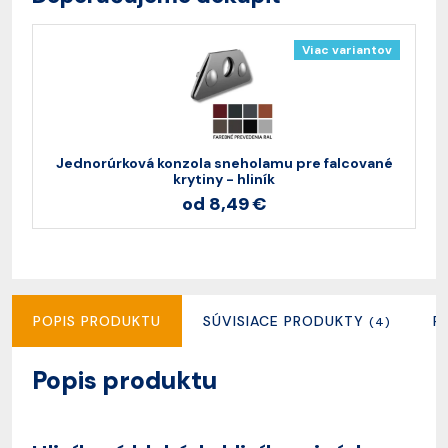
Viac variantov
Jednorúrková konzola sneholamu pre falcované
krytiny - hliník
od 8,49 €
POPIS PRODUKTU
SÚVISIACE PRODUKTY
R
(4)
Popis produktu