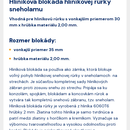
Hliníková blokáda hliníkovej rúrky
sneholamu
Vhodná pre hliníkovú rúrku s vonkajším priemerom 30
mm x hrúbka materiálu 2,00 mm.
Rozmer blokády:
vonkajší priemer 35 mm
hrúbka materiálu 2,00 mm.
Hliníková blokáda sa používa ako zámka, ktorá blokuje
voľný pohyb hliníkovej snehovej rúrky v sneholamoch na
strechách. Je súčasťou kompletnej sady hliníkových
zábran proti zosuvu snehu zo strechu. Pripája sa ku
konzolám, spojkám, blokádam a koncovkám rúrok a
vytvára tak kompletnú snehovú zábranu, tzv. sneholam.
Hliníková blokáda rúrky je vyrobená z hliníka 6060T6
hrúbky 2 mm. Zliatina tohto hliníka je samo tvrdnúca a
patrí medzi zliatiny s horčíkom a kremíkom. Vyznačuje sa
výbornou tvarovateľnosťou a vysokou odolnosťou proti