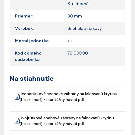
Strieborná
Priemer:
30 mm
Výrobok:
Sneholap rúrkový
Merná jednotka:
ks
Kód colného
76109090
sadzobníka:
Na stiahnutie
Jednorúrkové snehové zábrany na falcovanú krytinu
(hliník, meď) - montážny návod.pdf
Dvojrúrkové snehové zábrany na falcovanú krytinu
(hliník, meď) - montážny návod.pdf