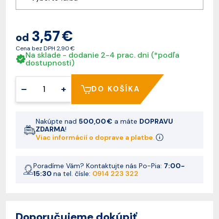
3,57 €
od
Cena bez DPH
2,90 €
Na sklade - dodanie 2-4 prac. dni (*podľa
dostupnosti)
–
+
DO KOŠÍKA
Nakúpte nad
500,00 €
a máte
DOPRAVU
ZDARMA
!
Viac informácií o doprave a platbe.
Poradíme Vám? Kontaktujte nás Po-Pia:
7:00-
15:30
na tel. čísle:
0914 223 322
Doporučujeme dokúpiť