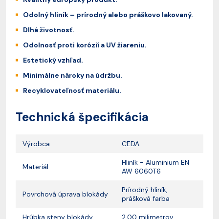
Odolný hliník – prírodný alebo práškovo lakovaný.
Dlhá životnosť.
Odolnosť proti korózií a UV žiareniu.
Estetický vzhľad.
Minimálne nároky na údržbu.
Recyklovateľnosť materiálu.
Technická špecifikácia
Výrobca
CEDA
Hliník - Aluminium EN
Materiál
AW 6060T6
Prírodný hliník,
Povrchová úprava blokády
prášková farba
Hrúbka steny blokády
2,00 milimetrov