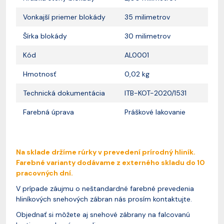
Vonkajší priemer blokády
35 milimetrov
Šírka blokády
30 milimetrov
Kód
AL0001
Hmotnosť
0,02 kg
Technická dokumentácia
ITB-KOT-2020/1531
Farebná úprava
Práškové lakovanie
Na sklade držíme rúrky v prevedení prírodný hliník.
Farebné varianty dodávame z externého skladu do 10
pracovných dní.
V prípade záujmu o neštandardné farebné prevedenia
hliníkových snehových zábran nás prosím kontaktujte.
Objednať si môžete aj snehové zábrany na falcovanú