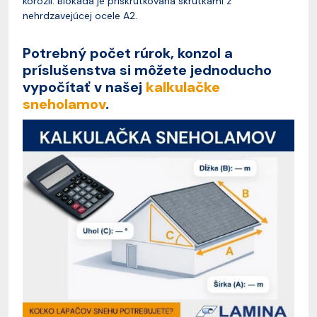
korózii. Blokáda je priskrutkovaná skrutkami z
nehrdzavejúcej ocele A2.
Potrebný počet rúrok, konzol a
príslušenstva si môžete jednoducho
vypočítať v našej
kalkulačke
sneholamov
.