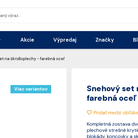
Akcie
Výpredaj
Značky
B
t na škridloplechy - farebná oceľ
Snehový set 
Viac variantov
farebná oceľ
Pridať medzi obľúb
Kompletná zostava dvo
plechové strešné krytin
blokády, koncovky a sk