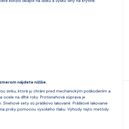
ere konzol dbajte na dĺžku a výšku vlny na krytine.
zmerom nájdete nižšie.
vou zinku, ktorá ju chráni pred mechanickým poškodením a
 ocele na dlhé roky. Protisnehová súprava je
. Snehové sety sú práškovo lakované. Práškové lakovanie
by na prvky pomocou vysokého tlaku. Výhody tejto metódy