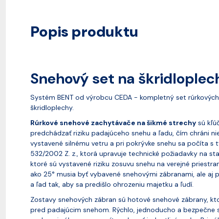
Popis produktu
Snehový set na škridloplec
Systém BENT od výrobcu CEDA - kompletný set rúrkových 
škridloplechy.
Rúrkové snehové zachytávače na šikmé strechy
sú kľú
predchádzať riziku padajúceho snehu a ľadu, čím chráni niel
vystavené silnému vetru a pri pokrývke snehu sa počíta s 
532/2002 Z. z., ktorá upravuje technické požiadavky na sta
ktoré sú vystavené riziku zosuvu snehu na verejné priest
ako 25° musia byť vybavené snehovými zábranami, ale aj p
a ľad tak, aby sa predišlo ohrozeniu majetku a ľudí.
Zostavy snehových zábran sú hotové snehové zábrany, kt
pred padajúcim snehom. Rýchlo, jednoducho a bezpečne sa