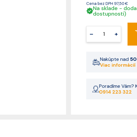
Cena bez DPH
97,50 €
Na sklade - doda
dostupnosti)
–
+
Nakúpte nad
50
Viac informácií
Poradíme Vám? K
0914 223 322