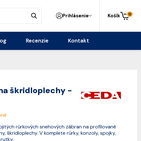
0
Prihlásenie
Košík
log
Recenzie
Kontakt
na škridloplechy -
ené
jitých rúrkových snehových zábran na profilované
y, škridloplechy. V komplete rúrky, konzoly, spojky,
rutky.