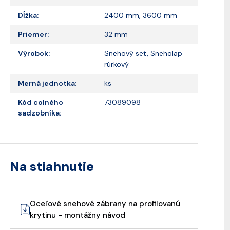
Dĺžka:
2400 mm, 3600 mm
Priemer:
32 mm
Výrobok:
Snehový set, Sneholap
rúrkový
Merná jednotka:
ks
Kód colného
73089098
sadzobníka:
Na stiahnutie
Oceľové snehové zábrany na profilovanú
krytinu - montážny návod