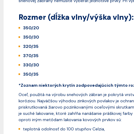
snehovej zábrany nemusíte vyberať jednotlivé prvky. Pri výb
Rozmer (dĺžka vlny/výška vlny):
350/20
350/30
320/35
370/35
330/30
350/35
*Zoznam niektorých krytín zodpovedajúcich týmto ro
Oceľ, použitá na výrobu snehových zábran je pokrytá vrst
koróziou. Najväčšou výhodou zinkových povlakov je ochrana
priskrutkovaná žiarovo pozinkovanými oceľovými skrutkami
je suché lakovanie, ktoré zahŕňa nanášanie práškovej far
oproti iným metódam lakovania kovových prvkov sú:
teplotná odolnosť do 100 stupňov Celzia,