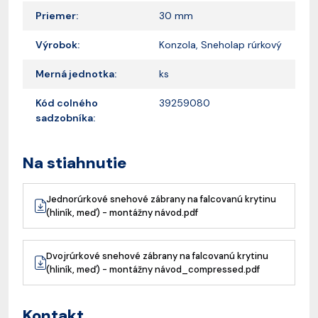
Priemer:
30 mm
Výrobok:
Konzola, Sneholap rúrkový
Merná jednotka:
ks
Kód colného
39259080
sadzobníka:
Na stiahnutie
Jednorúrkové snehové zábrany na falcovanú krytinu
(hliník, meď) - montážny návod.pdf
Dvojrúrkové snehové zábrany na falcovanú krytinu
(hliník, meď) - montážny návod_compressed.pdf
Kontakt