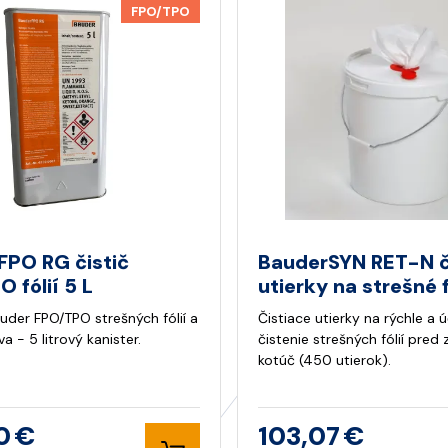
FPO/TPO
FPO RG čistič
BauderSYN RET-N č
 fólií 5 L
utierky na strešné f
uder FPO/TPO strešných fólií a
Čistiace utierky na rýchle a 
va - 5 litrový kanister.
čistenie strešných fólií pred 
kotúč (450 utierok).
0 €
103,07 €