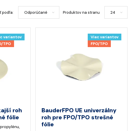
ť podľa:
Produktov na stranu
c variantov
Viac variantov
O/TPO
FPO/TPO
ajší roh
BauderFPO UE univerzálny
é fólie
roh pre FPO/TPO strešné
fólie
ypropylénu,