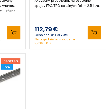
astovaný
Aktivačný prostriedok na ošetrenie
 vrstvou,
spojov FPO/TPO strešných fólií - 2,5 litra.
m - rôzne
112,79 €
Cena bez DPH
91,70 €
c.
Na objednávku - dodanie
upresníme
FPO/TPO
PVC