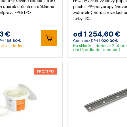
sada 5-litrového čističa a 450
FPO/TPO FB14 zvitkový popl
ch utierok určená na dôkladné
plech s PP-polypropylénovou
 prípravu FPO/TPO…
zvárateľný horúcim vzducho
farby. 30…
3 €
od 1 254,60 €
DPH
165,80 €
Cena bez DPH
1 020,00 €
vku - dodanie
Na sklade - dodanie 2-4 pra
dni (*podľa dostupnosti)
FPO/TPO