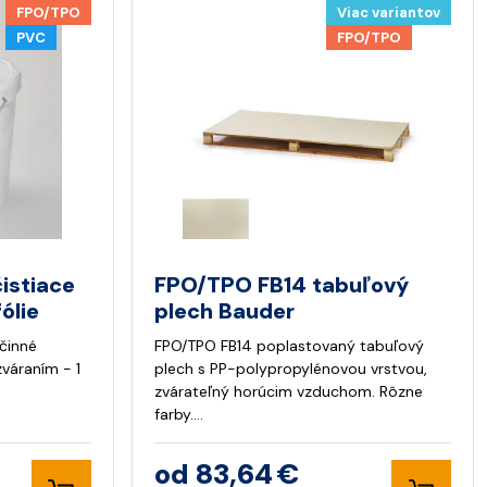
FPO/TPO
Viac variantov
PVC
FPO/TPO
istiace
FPO/TPO FB14 tabuľový
ólie
plech Bauder
účinné
FPO/TPO FB14 poplastovaný tabuľový
zváraním - 1
plech s PP-polypropylénovou vrstvou,
zvárateľný horúcim vzduchom. Rôzne
farby.…
od 83,64 €