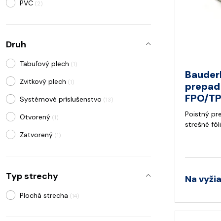
PVC
(2)
Druh
Tabuľový plech
(1)
Bauder
Zvitkový plech
(1)
prepad
FPO/TPO
Systémové príslušenstvo
(13)
Poistný pr
Otvorený
(1)
strešné fól
Zatvorený
(1)
Typ strechy
Na vyži
Plochá strecha
(14)