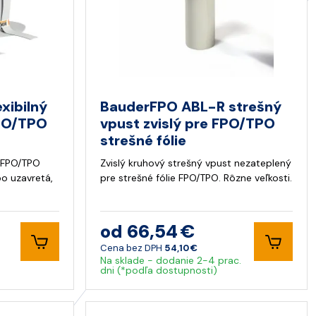
xibilný
BauderFPO ABL-R strešný
FPO/TPO
vpust zvislý pre FPO/TPO
strešné fólie
 FPO/TPO
Zvislý kruhový strešný vpust nezateplený
bo uzavretá,
pre strešné fólie FPO/TPO. Rôzne veľkosti.
od 66,54 €
Cena bez DPH
54,10 €
Na sklade - dodanie 2-4 prac.
dni (*podľa dostupnosti)