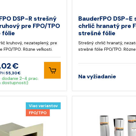
FPO DSP-R strešný
BauderFPO DSP-E 
kruhový pre FPO/TPO
chrlič hranatý pre
 fólie
strešné fólie
lič kruhový, nezateplený, pre
Strešný chrlič hranatý, nezat
ie FPO/TPO. Rôzne veľkosti.
strešné fólie FPO/TPO. Rôzne 
,02 €
DPH
55,30 €
Na vyžiadanie
- dodanie 2-4 prac.
a dostupnosti)
Viac variantov
FPO/TPO