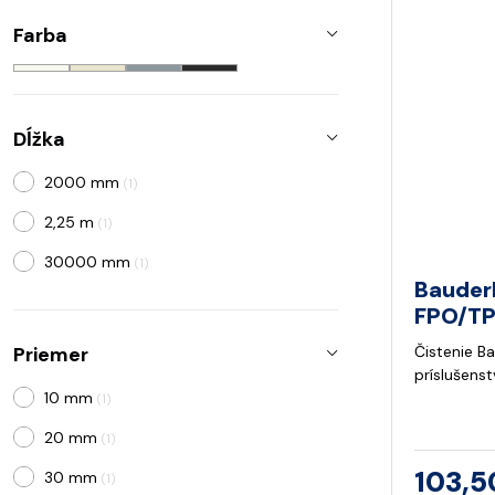
Farba
Dĺžka
2000 mm
(1)
2,25 m
(1)
30000 mm
(1)
Bauder
FPO/TPO
Priemer
Čistenie Ba
príslušenst
10 mm
(1)
20 mm
(1)
103,5
30 mm
(1)