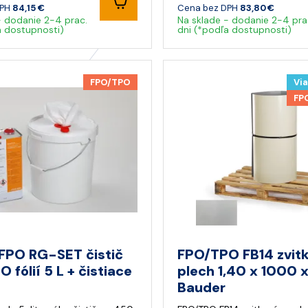
DPH
84,15 €
Cena bez DPH
83,80 €
- dodanie 2-4 prac.
Na sklade - dodanie 2-4 pra
a dostupnosti)
dni (*podľa dostupnosti)
FPO/TPO
Via
FP
FPO RG-SET čistič
FPO/TPO FB14 zvit
 fólií 5 L + čistiace
plech 1,40 x 1000
Bauder