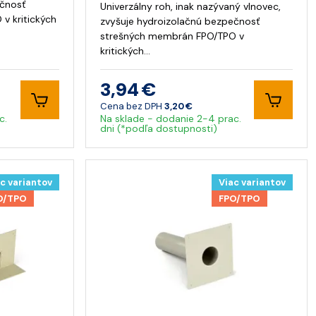
ečnosť
Univerzálny roh, inak nazývaný vlnovec,
v kritických
zvyšuje hydroizolačnú bezpečnosť
strešných membrán FPO/TPO v
kritických…
3,94 €
Cena bez DPH
3,20 €
c.
Na sklade - dodanie 2-4 prac.
dni (*podľa dostupnosti)
c variantov
Viac variantov
O/TPO
FPO/TPO