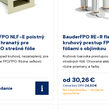
FPO NLF-E poistný
BauderFPO RE-R fle
 hranatý pre
kruhový prestup 
 strešné fólie
fóliami s objímkou
epad kruhový, nezateplený, pre
Kruhová tvarovka prestupov
ie FPO/TPO. Rôzne veľkosti.
strešných fólií. Otvorená ale
rôzne priemery a farby.
od 30,26 €
Cena bez DPH
24,60 €
adanie
Na objednávku - dodanie
upresníme