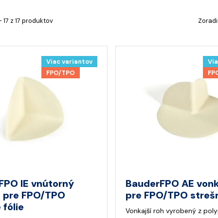
- 17 z 17 produktov
Zoradi
Viac variantov
Via
FPO/TPO
FP
FPO IE vnútorný
BauderFPO AE vonk
t pre FPO/TPO
pre FPO/TPO strešn
 fólie
Vonkajší roh vyrobený z pol