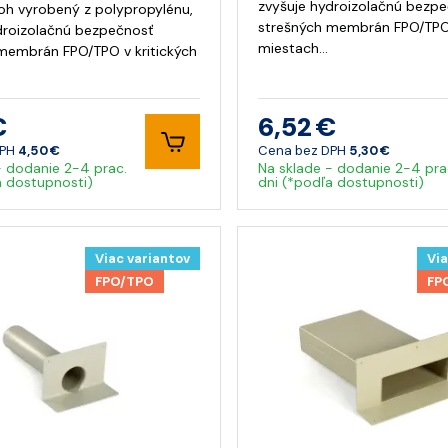
zvyšuje hydroizolačnú bezp
oh vyrobený z polypropylénu,
strešných membrán FPO/TPO 
droizolačnú bezpečnosť
miestach…
membrán FPO/TPO v kritických
€
6,52 €
DPH
4,50 €
Cena bez DPH
5,30 €
- dodanie 2-4 prac.
Na sklade - dodanie 2-4 pra
a dostupnosti)
dni (*podľa dostupnosti)
Viac variantov
Via
FPO/TPO
FP