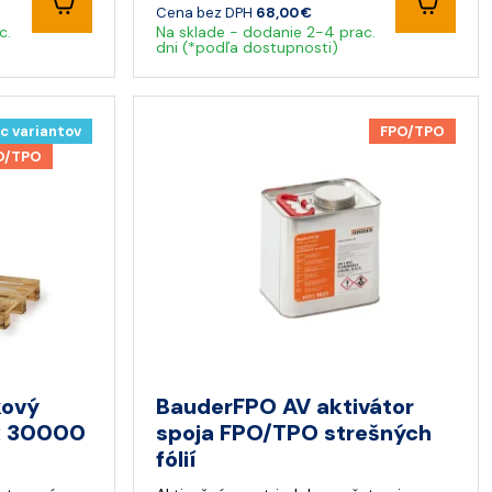
Cena bez DPH
68,00 €
c.
Na sklade - dodanie 2-4 prac.
dni (*podľa dostupnosti)
c variantov
FPO/TPO
O/TPO
kový
BauderFPO AV aktivátor
 x 30000
spoja FPO/TPO strešných
fólií