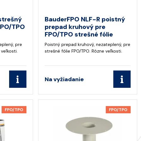
strešný
BauderFPO NLF-R poistný
 FPO/TPO
prepad kruhový pre
FPO/TPO strešné fólie
eplený, pre
Poistný prepad kruhový, nezateplený, pre
veľkosti.
strešné fólie FPO/TPO. Rôzne veľkosti.
Na vyžiadanie
FPO/TPO
FPO/TPO