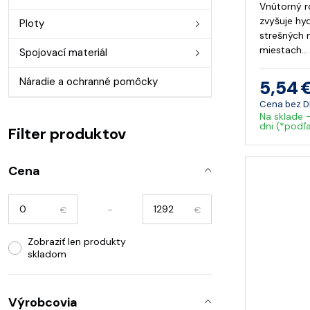
Vnútorný r
zvyšuje hy
Ploty
strešných 
miestach…
Spojovací materiál
Náradie a ochranné pomôcky
5,54 
Cena bez 
Na sklade 
dni (*podľ
Filter produktov
Cena
-
€
€
Zobraziť len produkty
skladom
Výrobcovia