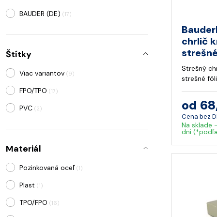
BAUDER (DE)
(17)
Bauder
chrlič 
strešné
Štítky
Strešný chr
Viac variantov
(9)
strešné fól
FPO/TPO
(17)
od 68
PVC
(2)
Cena bez 
Na sklade 
dni (*podľ
Materiál
Pozinkovaná oceľ
(1)
Plast
(1)
TPO/FPO
(16)