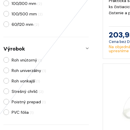
Praktická 
100/300 mm
(2)
ks čistiaci
čistenie a
100/500 mm
(2)
60/120 mm
(2)
203,9
Cena bez 
Na objedná
Výrobok
upresníme
Roh vnútorný
(1)
Roh univerzálny
(1)
Roh vonkajší
(1)
Strešný chrlič
(2)
Poistný prepad
(1)
PVC fólia
(1)
FPO/TPO fólia
(8)