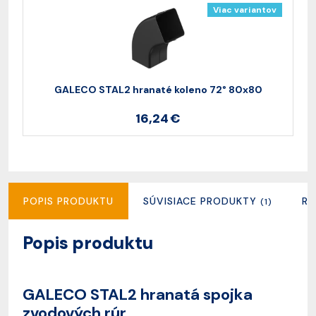
Viac variantov
GALECO STAL2 hranaté koleno 72° 80x80
16,24 €
POPIS PRODUKTU
SÚVISIACE PRODUKTY
RE
(1)
Popis produktu
GALECO STAL2 hranatá spojka
zvodových rúr