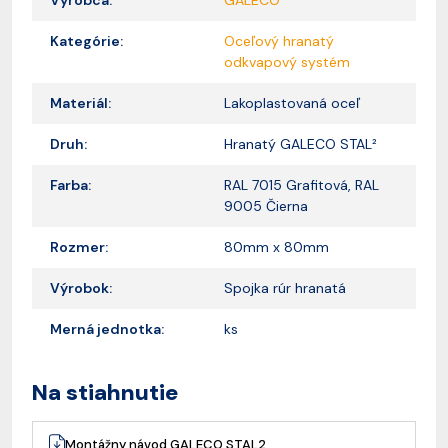
Výrobca:
GALECO
Kategórie:
Oceľový hranatý
odkvapový systém
Materiál:
Lakoplastovaná oceľ
Druh:
Hranatý GALECO STAL²
Farba:
RAL 7015 Grafitová, RAL
9005 Čierna
Rozmer:
80mm x 80mm
Výrobok:
Spojka rúr hranatá
Merná jednotka:
ks
Na stiahnutie
Montážny návod GALECO STAL2