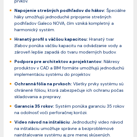
prvkov.
Napojenie strešných podhľadov do hákov:
Špeciálne
háky umožňujú jednoduché pripojenie strešných
podhľadov Galeco NOVA, čím vzniká kompletný a
harmonický systém.
Hranatý profil s väčšou kapacitou:
Hranatý tvar
žľabov ponúka väčšiu kapacitu na odvádzanie vody a
zároveň lepšie zapadá do tvaru moderných budov.
Podpora pre architektov a projektantov:
Nákresy
produktov v CAD a BIM formáte umožňujú jednoduchú
implementáciu systému do projektov.
Ochranná fólia na prvkoch:
Všetky prvky systému sú
chránené fóliou, ktorá zabezpečuje ich ochranu počas
skladovania a prepravy.
Garancia 35 rokov:
Systém ponúka garanciu 35 rokov
na odolnosť voči perforačnej korózii.
Video návod na inštaláciu
: Jednoduchý video návod
na inštaláciu umožňuje správne a bezproblémové
nainštalovanie systému aj pre menej skúsených.