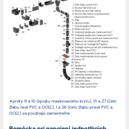
∗prvky 9 a 10 (spojky maskovacieho krytu), 15 a 27 (čelo
žľabu ľavé PVC a OCEĽ), 1 a 26 (čelo žľabu pravé PVC a
OCEĽ) sa používajú zameniteľne.
Pomôcka pri napojení jednotlivých