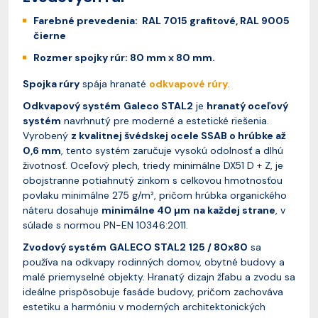
Farebné prevedenia: RAL 7015 grafitové, RAL 9005
čierne
Rozmer spojky rúr: 80 mm x 80 mm.
Spojka rúry
spája hranaté
odkvapové rúry
.
Odkvapový systém
Galeco STAL2
je
hranatý oceľový
systém
navrhnutý pre moderné a estetické riešenia.
Vyrobený
z kvalitnej švédskej ocele SSAB o hrúbke až
0,6 mm
, tento systém zaručuje vysokú odolnosť a dlhú
životnosť. Oceľový plech, triedy minimálne DX51 D + Z, je
obojstranne potiahnutý zinkom s celkovou hmotnosťou
povlaku minimálne 275 g/m², pričom hrúbka organického
náteru dosahuje
minimálne 40 µm
na každej strane
, v
súlade s normou PN-EN 10346:2011.
Zvodový systém
GALECO STAL2
125 / 80x80
sa
používa na odkvapy rodinných domov, obytné budovy a
malé priemyselné objekty. Hranatý dizajn žľabu a zvodu sa
ideálne prispôsobuje fasáde budovy, pričom zachováva
estetiku a harmóniu v moderných architektonických