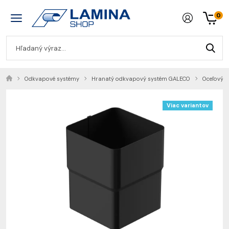
0
Odkvapové systémy
Hranatý odkvapový systém GALECO
Oceľový 
Viac variantov