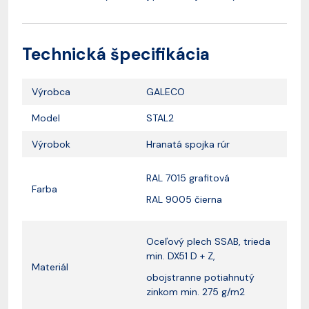
Technická špecifikácia
Výrobca
GALECO
Model
STAL2
Výrobok
Hranatá spojka rúr
RAL 7015 grafitová
Farba
RAL 9005 čierna
Oceľový plech SSAB, trieda
min. DX51 D + Z,
Materiál
obojstranne potiahnutý
zinkom min. 275 g/m2