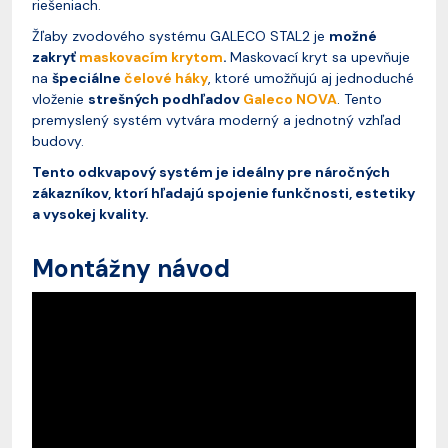
riešeniach.
Žľaby zvodového systému GALECO STAL2 je
možné
zakryť
maskovacím krytom
.
Maskovací kryt sa upevňuje
na
špeciálne
čelové háky
, ktoré umožňujú aj jednoduché
vloženie
strešných podhľadov
Galeco NOVA
. Tento
premyslený systém vytvára moderný a jednotný vzhľad
budovy.
Tento odkvapový systém je ideálny pre náročných
zákazníkov, ktorí hľadajú spojenie funkčnosti, estetiky
a vysokej kvality.
Montážny návod