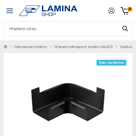
0
Odkvapové systémy
Hranatý odkvapový systém GALECO
Oceľový 
Viac variantov