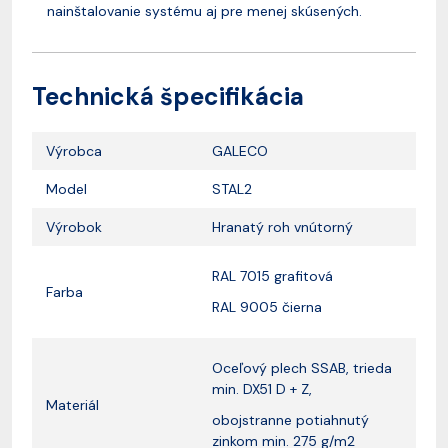
nainštalovanie systému aj pre menej skúsených.
Technická špecifikácia
Výrobca
GALECO
Model
STAL2
Výrobok
Hranatý roh vnútorný
RAL 7015 grafitová
Farba
RAL 9005 čierna
Oceľový plech SSAB, trieda
min. DX51 D + Z,
Materiál
obojstranne potiahnutý
zinkom min. 275 g/m2