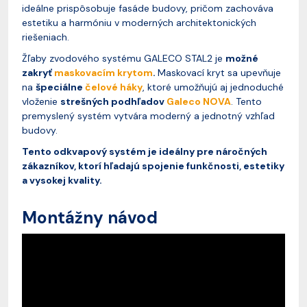
ideálne prispôsobuje fasáde budovy, pričom zachováva
estetiku a harmóniu v moderných architektonických
riešeniach.
Žľaby zvodového systému GALECO STAL2 je
možné
zakryť
maskovacím krytom
.
Maskovací kryt sa upevňuje
na
špeciálne
čelové háky
, ktoré umožňujú aj jednoduché
vloženie
strešných podhľadov
Galeco NOVA
. Tento
premyslený systém vytvára moderný a jednotný vzhľad
budovy.
Tento odkvapový systém je ideálny pre náročných
zákazníkov, ktorí hľadajú spojenie funkčnosti, estetiky
a vysokej kvality.
Montážny návod