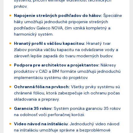
systému, pričom eliminuje viditeľnosť technických
prvkov.
Napojenie strešných podhľadov do hákov:
Špeciálne
háky umožňujú jednoduché pripojenie strešných
podhľadov Galeco NOVA, čím vzniká kompletný a
harmonický systém.
Hranatý profil s väčšou kapacitou:
Hranatý tvar
žľabov ponúka väčšiu kapacitu na odvádzanie vody a
zároveň lepšie zapadá do tvaru moderných budov.
Podpora pre architektov a projektantov:
Nákresy
produktov v CAD a BIM formáte umožňujú jednoduchú
implementáciu systému do projektov.
Ochranná fólia na prvkoch:
Všetky prvky systému sú
chránené fóliou, ktorá zabezpečuje ich ochranu počas
skladovania a prepravy.
Garancia 35 rokov:
Systém ponúka garanciu 35 rokov
na odolnosť voči perforačnej korózii.
Video návod na inštaláciu
: Jednoduchý video návod
na inštaláciu umožňuje správne a bezproblémové