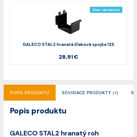
Viac variantov
GALECO STAL2 hranatá žľabová spojka 125
28,91 €
POPIS PRODUKTU
SÚVISIACE PRODUKTY
R
(7)
Popis produktu
GALECO STAL2 hranatý roh