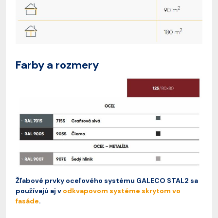
Farby a rozmery
Žľabové prvky oceľového systému GALECO STAL2 sa
používajú aj v
odkvapovom systéme skrytom vo
fasáde
.