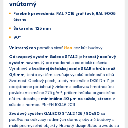
vnútorný
Farebné prevedenia: RAL 7015 grafitové, RAL 9005
čierne
Šírka rohu: 125 mm
90°
Vnútorný roh
pomáha viesť
žľab
cez kút budovy.
Odkvapový systém
Galeco STAL2
je
hranatý oceľový
systém
navrhnutý pre moderné a estetické riešenia.
Vyrobený
z kvalitnej švédskej ocele SSAB o hrúbke až
0,6 mm
, tento systém zaručuje vysokú odolnosť a dlhú
životnosť. Oceľový plech, triedy minimálne DX51 D + Z, je
obojstranne potiahnutý zinkom s celkovou hmotnosťou
povlaku minimálne 275 g/m², pričom hrúbka organického
náteru dosahuje
minimálne 40 µm
na každej strane
, v
súlade s normou PN-EN 10346:2011.
Zvodový systém
GALECO STAL2
125 / 80x80
sa
používa na odkvapy rodinných domov, obytné budovy a
malé priemyselné objekty. Hranatý dizajn žľabu a zvodu sa