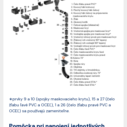
∗prvky 9 a 10 (spojky maskovacieho krytu), 15 a 27 (čelo
žľabu ľavé PVC a OCEĽ), 1 a 26 (čelo žľabu pravé PVC a
OCEĽ) sa používajú zameniteľne.
Pomôcka pri napojení jednotlivých