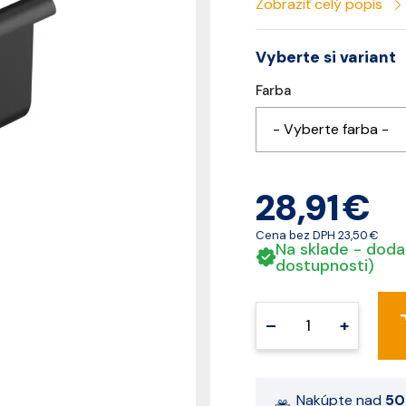
Zobraziť celý popis
Vyberte si variant
Farba
- Vyberte farba -
28,91 €
Cena bez DPH
23,50 €
Na sklade - doda
dostupnosti)
–
+
Nakúpte nad
50