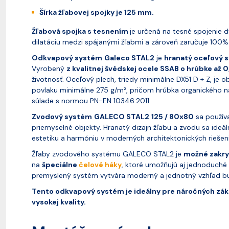
Šírka žľabovej spojky je 125 mm.
Žľabová spojka s tesnením
je určená na tesné spojenie 
dilatáciu medzi spájanými žľabmi a zároveň zaručuje 100%
Odkvapový systém
Galeco STAL2
je
hranatý oceľový 
Vyrobený
z kvalitnej švédskej ocele SSAB o hrúbke až 
životnosť. Oceľový plech, triedy minimálne DX51 D + Z, je
povlaku minimálne 275 g/m², pričom hrúbka organického 
súlade s normou PN-EN 10346:2011.
Zvodový systém
GALECO STAL2
125 / 80x80
sa použív
priemyselné objekty. Hranatý dizajn žľabu a zvodu sa ide
estetiku a harmóniu v moderných architektonických riešen
Žľaby zvodového systému GALECO STAL2 je
možné zakr
na
špeciálne
čelové háky
, ktoré umožňujú aj jednoduché
premyslený systém vytvára moderný a jednotný vzhľad b
Tento odkvapový systém je ideálny pre náročných zákaz
vysokej kvality.