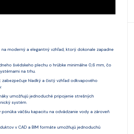
m na moderný a elegantný vzhľad, ktorý dokonale zapadne
iedneho švédskeho plechu o hrúbke minimálne 0,6 mm, čo
systémami na trhu.
t zabezpečuje hladký a čistý vzhľad odkvapového
.
háky umožňujú jednoduché pripojenie strešných
nický systém.
v ponúka väčšiu kapacitu na odvádzanie vody a zároveň
duktov v CAD a BIM formáte umožňujú jednoduchú