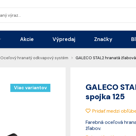
Akcie
Výpredaj
Značky
B
Oceľový hranatý odkvapový systém
GALECO STAL2 hranatá žľabová 
GALECO STAL
Viac variantov
spojka 125
Pridať medzi obľúb
Farebná oceľová hrana
žľabov.