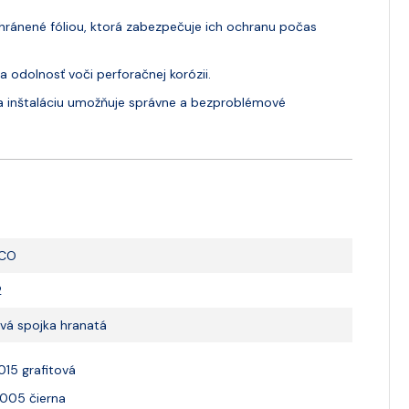
ránené fóliou, ktorá zabezpečuje ich ochranu počas
odolnosť voči perforačnej korózii.
a inštaláciu umožňuje správne a bezproblémové
CO
2
vá spojka hranatá
015 grafitová
005 čierna