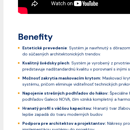
Benefity
Estetické prevedenie
: Systém je navrhnutý s dôrazo
do súčasných architektonických trendov.
Kvalitný švédsky plech
: Systém je vyrobený z prvotr
predstavuje nadštandardnú kvalitu v porovnaní s inými 
Možnosť zakrytia maskovacím krytom:
Maskovací kry
systému, pričom eliminuje viditeľnosť technických prvkov
Napojenie strešných podhľadov do hákov:
Špeciálne 
podhľadov Galeco NOVA, čím vzniká kompletný a harmo
Hranatý profil s väčšou kapacitou:
Hranatý tvar žľabo
lepšie zapadá do tvaru moderných budov.
Podpora pre architektov a projektantov:
Nákresy pro
implementáciu systému do projektov.