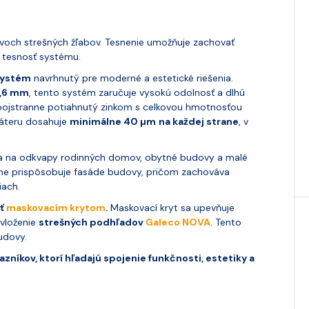
dvoch strešných žľabov. Tesnenie umožňuje zachovať
 tesnosť systému.
systém
navrhnutý pre moderné a estetické riešenia.
0,6 mm
, tento systém zaručuje vysokú odolnosť a dlhú
 obojstranne potiahnutý zinkom s celkovou hmotnosťou
náteru dosahuje
minimálne 40 µm
na každej strane
, v
a na odkvapy rodinných domov, obytné budovy a malé
álne prispôsobuje fasáde budovy, pričom zachováva
iach.
yť
maskovacím krytom
.
Maskovací kryt sa upevňuje
 vloženie
strešných podhľadov
Galeco NOVA
. Tento
udovy.
níkov, ktorí hľadajú spojenie funkčnosti, estetiky a