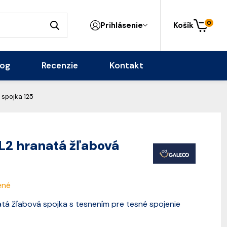
0
Prihlásenie
Košík
log
Recenzie
Kontakt
spojka 125
2 hranatá žľabová
ené
tá žľabová spojka s tesnením pre tesné spojenie