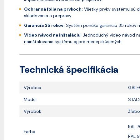
Ochranná fólia na prvkoch:
Všetky prvky systému sú ch
skladovania a prepravy.
Garancia 35 rokov:
Systém ponúka garanciu 35 rokov na 
Video návod na inštaláciu
: Jednoduchý video návod n
nainštalovanie systému aj pre menej skúsených.
Technická špecifikácia
Výrobca
GALE
Model
STAL
Výrobok
Žľabo
RAL 7
Farba
RAL 9