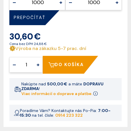
–
+
–
+
PREPOČÍTAŤ
30,60 €
Cena bez DPH
24,88 €
Výroba na zákazku 5-7 prac. dní
–
+
DO KOŠÍKA
Nakúpte nad
500,00 €
a máte
DOPRAVU
ZDARMA
!
Viac informácií o doprave a platbe.
Poradíme Vám? Kontaktujte nás Po-Pia:
7:00-
15:30
na tel. čísle:
0914 223 322