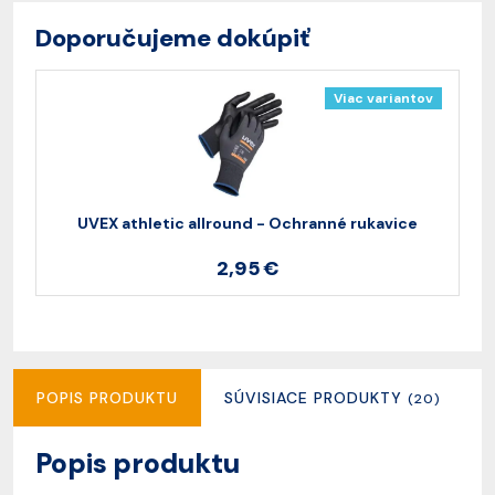
Doporučujeme dokúpiť
Viac variantov
UVEX athletic allround - Ochranné rukavice
V
2,95 €
POPIS PRODUKTU
SÚVISIACE PRODUKTY
(20)
Popis produktu