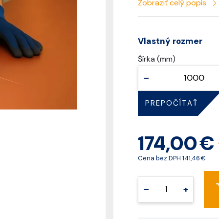
Zobraziť celý popis
Vlastný rozmer
Šírka (mm)
–
PREPOČÍTAŤ
174,00 €
Cena bez DPH
141,46 €
–
+