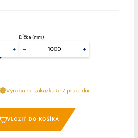
Dĺžka (mm)
+
–
+
Výroba na zákazku 5-7 prac. dní
VLOŽIŤ DO KOŠÍKA