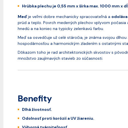
Hrúbka plechu je 0,55 mm x šírka max. 1000 mm x 
Meď
je veľmi dobre mechanicky spracovateľná a
odoláva 
prúd a teplo. Povrch medených plechov vplyvom počasia a
hnedú a na koniec na typicky zelenkavú farbu.
Meď sa osvedčuje už celé stáročia, je známa svojou dlhou
hospodárnosťou a harmonickým zladením s ostatnými sta
Dôkazom toho je rad architektonických skvostov s pôvodnou
množstvo zaujímavých stavieb zo súčasnosti.
Benefity
Dlhá životnosť.
Odolnosť proti korózií a UV žiareniu.
Výborná tvárniteľnosť.