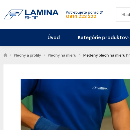
Potrebujete poradiť?
0914 223 322
Úvod
Kategórie produktov
Plechy a profily
Plechy na mieru
Medený plech na mieru hr