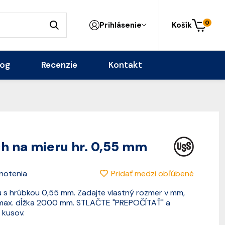
0
Prihlásenie
Košík
log
Recenzie
Kontakt
h na mieru hr. 0,55 mm
Pridať medzi obľúbené
notenia
 s hrúbkou 0,55 mm. Zadajte vlastný rozmer v mm,
 max. dĺžka 2000 mm. STLAČTE "PREPOČÍTAŤ" a
 kusov.