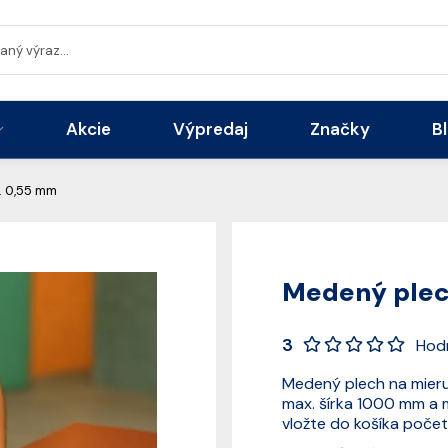
Akcie
Výpredaj
Značky
B
. 0,55 mm
Medený plec
3
Hod
Medený plech na mieru
max. šírka 1000 mm a
vložte do košíka počet