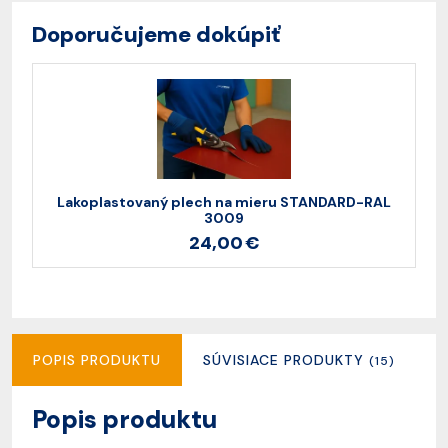
Doporučujeme dokúpiť
Lakoplastovaný plech na mieru STANDARD-RAL
3009
24,00 €
POPIS PRODUKTU
SÚVISIACE PRODUKTY
R
(15)
Popis produktu