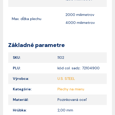
2000 milimetrov
Max. dĺžka plechu
4000 milimetrov
Základné parametre
SKU:
1102
PLU:
kód col. sadz.: 72104900
Výrobca:
U.S. STEEL
Kategórie:
Plechy na mieru
Materiál:
Pozinkovaná oceľ
Hrúbka:
2,00 mm