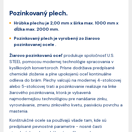
Pozinkovaný plech.
Hrúbka plechu je 2,00 mm x šírka max. 1000 mm x
dĺžka max. 2000 mm.
Pozinkovaný plech je vyrobený zo žiarovo
pozinkovanej ocele .
Žiarovo pozinkovanú oceľ
produkuje spoločnosť U.S.
STEEL pomocou modernej technológie spracovania v
kyslíkových konvertoroch. Prísne dodržiava predpísané
chemické zloženie a plne upokojenú oceľ kontinuálne
odlieva do brám. Plechy valcujú na modernej 4-stolicovej
alebo 5-stolicovej trati a pozinkovanie realizuje na linke
žiarového pozinkovania, ktorá je vybavená
najmodernejšou technológiou pre nanášanie zinku,
vyrovnávanie, zmenu zinkového kvetu, pasiváciu povrchu a
mastenia.
Konštrukčné ocele sa používajú všade tam, kde sú
predpísané pevnostné parametre - nosné časti