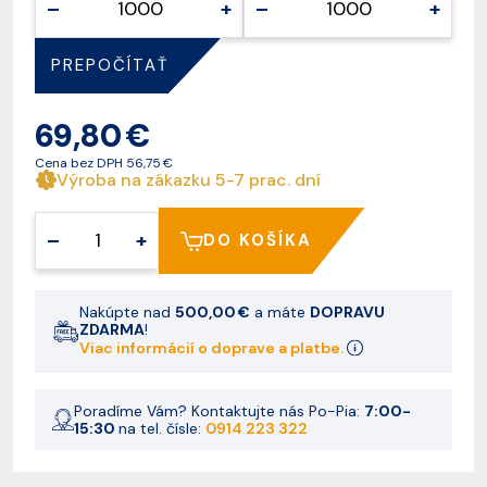
–
+
–
+
PREPOČÍTAŤ
69,80 €
Cena bez DPH
56,75 €
Výroba na zákazku 5-7 prac. dní
–
+
DO KOŠÍKA
Nakúpte nad
500,00 €
a máte
DOPRAVU
ZDARMA
!
Viac informácií o doprave a platbe.
Poradíme Vám? Kontaktujte nás Po-Pia:
7:00-
15:30
na tel. čísle:
0914 223 322