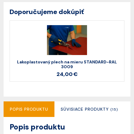
Doporučujeme dokúpiť
Lakoplastovaný plech na mieru STANDARD-RAL
3009
24,00 €
POPIS PRODUKTU
SÚVISIACE PRODUKTY
R
(15)
Popis produktu