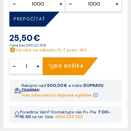
–
+
–
+
PREPOČÍTAŤ
25,50 €
Cena bez DPH
20,73 €
Výroba na zákazku 5-7 prac. dní
–
+
DO KOŠÍKA
Nakúpte nad
500,00 €
a máte
DOPRAVU
ZDARMA
!
Viac informácií o doprave a platbe.
Poradíme Vám? Kontaktujte nás Po-Pia:
7:00-
15:30
na tel. čísle:
0914 223 322