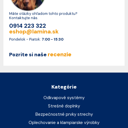
Máte otázky ohľadom tohto produktu?
Kontaktujte nás.
0914 223 322
eshop@lamina.sk
Pondelok - Piatok:
7:00 - 15:30
recenzie
Pozrite si naše
Kategórie
Odkvapové systémy
Strešné doplnky
Bezpečnostné prvky strechy
Oplechovanie a klampiarske výrobky