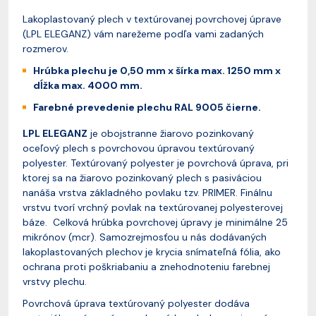
Lakoplastovaný plech v textúrovanej povrchovej úprave
(LPL ELEGANZ) vám narežeme podľa vami zadaných
rozmerov.
Hrúbka plechu je 0,50 mm x šírka max. 1250 mm x
dĺžka max. 4000 mm.
Farebné prevedenie plechu RAL 9005 čierne.
LPL ELEGANZ
je obojstranne žiarovo pozinkovaný
oceľový plech s povrchovou úpravou textúrovaný
polyester. Textúrovaný polyester je povrchová úprava, pri
ktorej sa na žiarovo pozinkovaný plech s pasiváciou
nanáša vrstva základného povlaku tzv. PRIMER. Finálnu
vrstvu tvorí vrchný povlak na textúrovanej polyesterovej
báze. Celková hrúbka povrchovej úpravy je minimálne 25
mikrónov (mcr). Samozrejmosťou u nás dodávaných
lakoplastovaných plechov je krycia snímateľná fólia, ako
ochrana proti poškriabaniu a znehodnoteniu farebnej
vrstvy plechu.
Povrchová úprava textúrovaný polyester dodáva