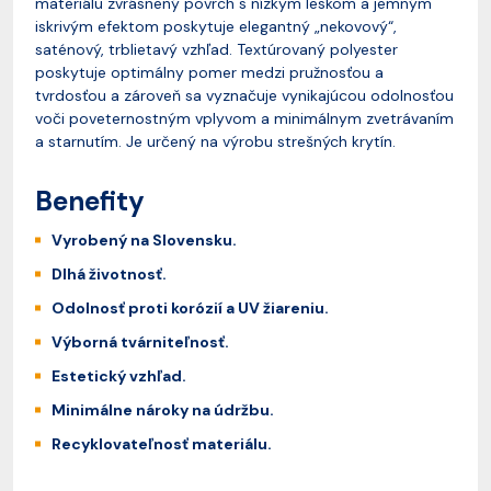
materiálu zvrásnený povrch s nízkym leskom a jemným
iskrivým efektom poskytuje elegantný „nekovový“,
saténový, trblietavý vzhľad. Textúrovaný polyester
poskytuje optimálny pomer medzi pružnosťou a
tvrdosťou a zároveň sa vyznačuje vynikajúcou odolnosťou
voči poveternostným vplyvom a minimálnym zvetrávaním
a starnutím. Je určený na výrobu strešných krytín.
Benefity
Vyrobený na Slovensku.
Dlhá životnosť.
Odolnosť proti korózií a UV žiareniu.
Výborná tvárniteľnosť.
Estetický vzhľad.
Minimálne nároky na údržbu.
Recyklovateľnosť materiálu.