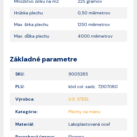
Množstvo zinku na m2
225 gramov
Hrúbka plechu
0,50 milimetrov
Max. šírka plechu
1250 milimetrov
Max. dĺžka plechu
4000 milimetrov
Základné parametre
SKU:
9005285
PLU:
kód col. sadz.: 72107080
Výrobca:
U.S. STEEL
Kategórie:
Plechy na mieru
Materiál:
Lakoplastovaná oceľ
Povrchová úprava:
Eleganz