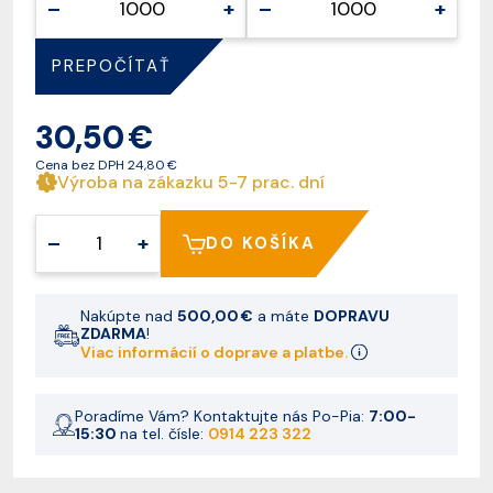
–
+
–
+
PREPOČÍTAŤ
30,50 €
Cena bez DPH
24,80 €
Výroba na zákazku 5-7 prac. dní
–
+
DO KOŠÍKA
Nakúpte nad
500,00 €
a máte
DOPRAVU
ZDARMA
!
Viac informácií o doprave a platbe.
Poradíme Vám? Kontaktujte nás Po-Pia:
7:00-
15:30
na tel. čísle:
0914 223 322