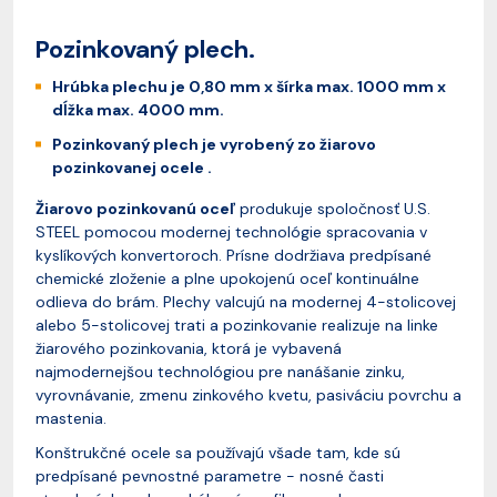
Pozinkovaný plech.
Hrúbka plechu je 0,80 mm x šírka max. 1000 mm x
dĺžka max. 4000 mm.
Pozinkovaný plech je vyrobený zo žiarovo
pozinkovanej ocele .
Žiarovo pozinkovanú oceľ
produkuje spoločnosť U.S.
STEEL pomocou modernej technológie spracovania v
kyslíkových konvertoroch. Prísne dodržiava predpísané
chemické zloženie a plne upokojenú oceľ kontinuálne
odlieva do brám. Plechy valcujú na modernej 4-stolicovej
alebo 5-stolicovej trati a pozinkovanie realizuje na linke
žiarového pozinkovania, ktorá je vybavená
najmodernejšou technológiou pre nanášanie zinku,
vyrovnávanie, zmenu zinkového kvetu, pasiváciu povrchu a
mastenia.
Konštrukčné ocele sa používajú všade tam, kde sú
predpísané pevnostné parametre - nosné časti