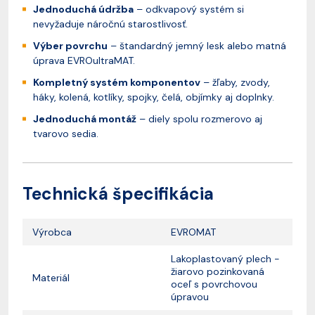
Jednoduchá údržba
– odkvapový systém si
nevyžaduje náročnú starostlivosť.
Výber povrchu
– štandardný jemný lesk alebo matná
úprava EVROultraMAT.
Kompletný systém komponentov
– žľaby, zvody,
háky, kolená, kotlíky, spojky, čelá, objímky aj doplnky.
Jednoduchá montáž
– diely spolu rozmerovo aj
tvarovo sedia.
Technická špecifikácia
Výrobca
EVROMAT
Lakoplastovaný plech -
žiarovo pozinkovaná
Materiál
oceľ s povrchovou
úpravou