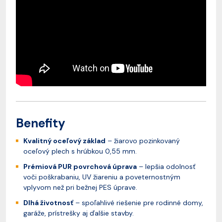
Benefity
Kvalitný oceľový základ
– žiarovo pozinkovaný
oceľový plech s hrúbkou 0,55 mm.
Prémiová PUR povrchová úprava
– lepšia odolnosť
voči poškrabaniu, UV žiareniu a poveternostným
vplyvom než pri bežnej PES úprave.
Dlhá životnosť
– spoľahlivé riešenie pre rodinné domy,
garáže, prístrešky aj ďalšie stavby.