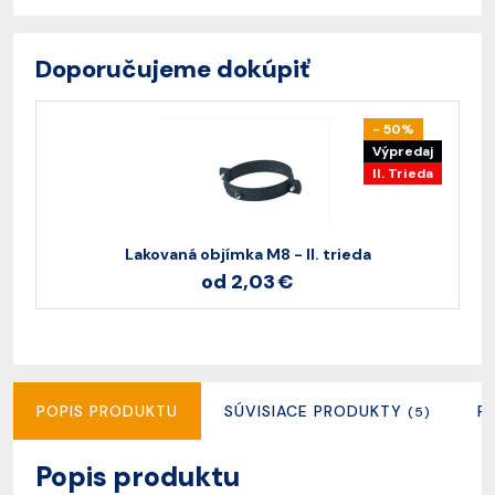
Doporučujeme dokúpiť
- 50%
Výpredaj
II. Trieda
Lakovaná objímka M8 - II. trieda
od 2,03 €
POPIS PRODUKTU
SÚVISIACE PRODUKTY
R
(5)
Popis produktu