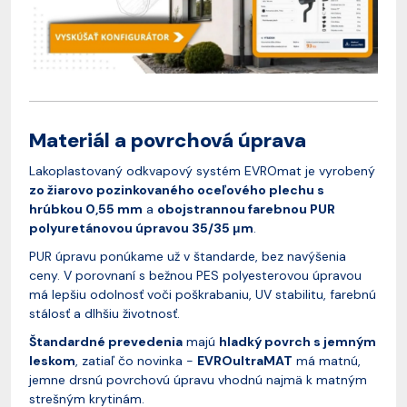
Materiál a povrchová úprava
Lakoplastovaný odkvapový systém EVROmat je vyrobený
zo žiarovo pozinkovaného oceľového plechu s
hrúbkou 0,55 mm
a
obojstrannou farebnou PUR
polyuretánovou úpravou 35/35 μm
.
PUR úpravu ponúkame už v štandarde, bez navýšenia
ceny. V porovnaní s bežnou PES polyesterovou úpravou
má lepšiu odolnosť voči poškrabaniu, UV stabilitu, farebnú
stálosť a dlhšiu životnosť.
Štandardné prevedenia
majú
hladký povrch s jemným
leskom
, zatiaľ čo novinka -
EVROultraMAT
má matnú,
jemne drsnú povrchovú úpravu vhodnú najmä k matným
strešným krytinám.