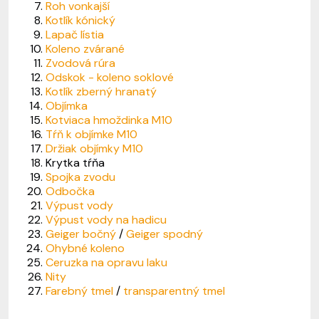
Roh vonkajší
Kotlík kónický
Lapač lístia
Koleno zvárané
Zvodová rúra
Odskok - koleno soklové
Kotlík zberný hranatý
Objímka
Kotviaca hmoždinka M10
Tŕň k objímke M10
Držiak objímky M10
Krytka tŕňa
Spojka zvodu
Odbočka
Výpust vody
Výpust vody na hadicu
Geiger bočný
/
Geiger spodný
Ohybné koleno
Ceruzka na opravu laku
Nity
Farebný tmel
/
transparentný tmel