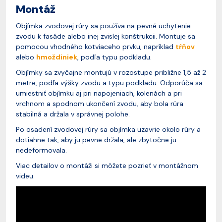
Montáž
Objímka zvodovej rúry sa používa na pevné uchytenie
zvodu k fasáde alebo inej zvislej konštrukcii. Montuje sa
pomocou vhodného kotviaceho prvku, napríklad
tŕňov
alebo
hmoždiniek
, podľa typu podkladu.
Objímky sa zvyčajne montujú v rozostupe približne 1,5 až 2
metre, podľa výšky zvodu a typu podkladu. Odporúča sa
umiestniť objímku aj pri napojeniach, kolenách a pri
vrchnom a spodnom ukončení zvodu, aby bola rúra
stabilná a držala v správnej polohe.
Po osadení zvodovej rúry sa objímka uzavrie okolo rúry a
dotiahne tak, aby ju pevne držala, ale zbytočne ju
nedeformovala.
Viac detailov o montáži si môžete pozrieť v montážnom
videu.