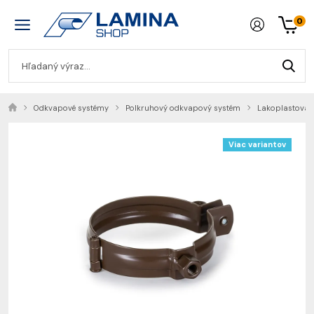
0
Odkvapové systémy
Polkruhový odkvapový systém
Lakoplastovan
Viac variantov