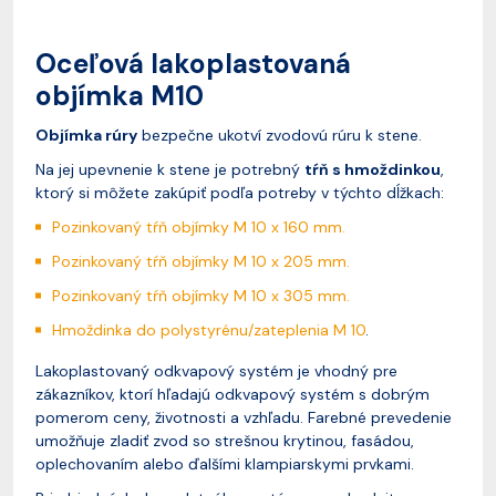
Oceľová lakoplastovaná
objímka M10
Objímka rúry
bezpečne ukotví zvodovú rúru k stene.
Na jej upevnenie k stene je potrebný
tŕň s hmoždinkou
,
ktorý si môžete zakúpiť podľa potreby v týchto dĺžkach:
Pozinkovaný tŕň objímky M 10 x 160 mm.
Pozinkovaný tŕň objímky M 10 x 205 mm.
Pozinkovaný tŕň objímky M 10 x 305 mm.
Hmoždinka do polystyrénu/zateplenia M 10
.
Lakoplastovaný odkvapový systém je vhodný pre
zákazníkov, ktorí hľadajú odkvapový systém s dobrým
pomerom ceny, životnosti a vzhľadu. Farebné prevedenie
umožňuje zladiť zvod so strešnou krytinou, fasádou,
oplechovaním alebo ďalšími klampiarskymi prvkami.