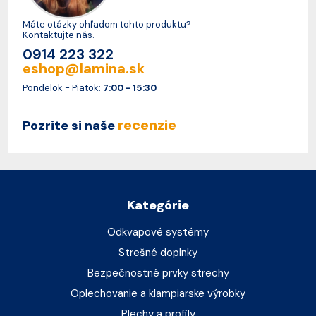
Máte otázky ohľadom tohto produktu?
Kontaktujte nás.
0914 223 322
eshop@lamina.sk
Pondelok - Piatok:
7:00 - 15:30
recenzie
Pozrite si naše
Kategórie
Odkvapové systémy
Strešné doplnky
Bezpečnostné prvky strechy
Oplechovanie a klampiarske výrobky
Plechy a profily