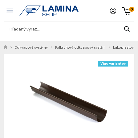
0
Odkvapové systémy
Polkruhový odkvapový systém
Lakoplastovan
Viac variantov