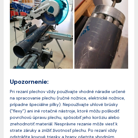
Upozornenie:
Pri rezaní plechov vždy používajte vhodné náradie určené
na spracovanie plechu (ručné nožnice, elektrické nožnice,
prípadne špeciálne pílky). Nepoužívajte uhlové brúsky
("flexy") ani iné rotačné nástroje, ktoré môžu poškodiť
povrchovú úpravu plechu, spôsobiť jeho koróziu alebo
znehodnotiť materiál. Nesprávne rezanie môže viesť k
strate záruky a znížiť životnosť plechu. Po rezaní vždy
odstráňte kovové triesky a hrany ošetrite vhodným