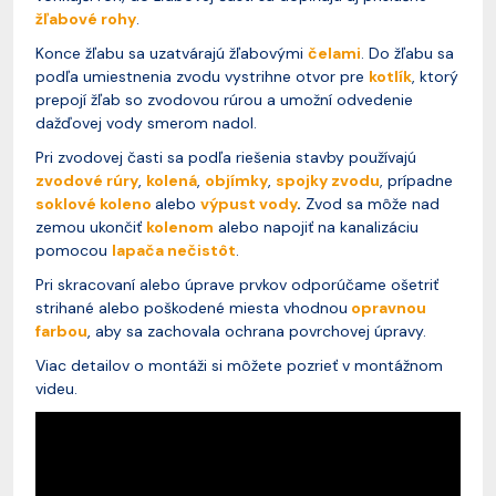
žľabové rohy
.
Konce žľabu sa uzatvárajú žľabovými
čelami
. Do žľabu sa
podľa umiestnenia zvodu vystrihne otvor pre
kotlík
, ktorý
prepojí žľab so zvodovou rúrou a umožní odvedenie
dažďovej vody smerom nadol.
Pri zvodovej časti sa podľa riešenia stavby používajú
zvodové rúry
,
kolená
,
objímky
,
spojky zvodu
, prípadne
soklové koleno
alebo
výpust vody
.
Zvod sa môže nad
zemou ukončiť
kolenom
alebo napojiť na kanalizáciu
pomocou
lapača nečistôt
.
Pri skracovaní alebo úprave prvkov odporúčame ošetriť
strihané alebo poškodené miesta vhodnou
opravnou
farbou
, aby sa zachovala ochrana povrchovej úpravy.
Viac detailov o montáži si môžete pozrieť v montážnom
videu.