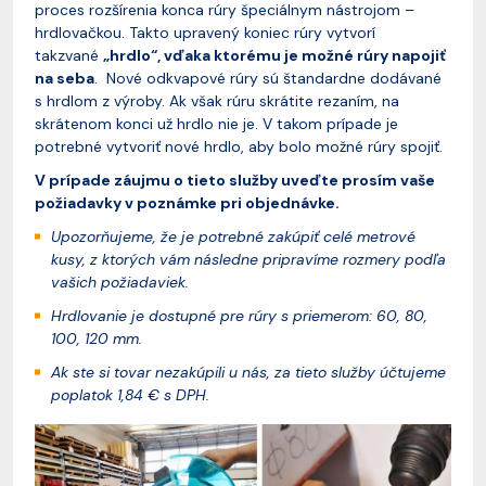
proces rozšírenia konca rúry špeciálnym nástrojom –
hrdlovačkou. Takto upravený koniec rúry vytvorí
takzvané
„hrdlo“, vďaka ktorému je možné rúry napojiť
na seba
. Nové odkvapové rúry sú štandardne dodávané
s hrdlom z výroby. Ak však rúru skrátite rezaním, na
skrátenom konci už hrdlo nie je. V takom prípade je
potrebné vytvoriť nové hrdlo, aby bolo možné rúry spojiť.
V prípade záujmu o tieto služby uveďte prosím vaše
požiadavky v poznámke pri objednávke.
Upozorňujeme, že je potrebné zakúpiť celé metrové
kusy, z ktorých vám následne pripravíme rozmery podľa
vašich požiadaviek.
Hrdlovanie je dostupné pre rúry s priemerom: 60, 80,
100, 120 mm.
Ak ste si tovar nezakúpili u nás, za tieto služby účtujeme
poplatok 1,84 € s DPH.