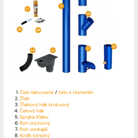
Čelo falcovacie
/
čelo s tesnením
Žľab
Žľabový hák krokvový
Čelový hák
Spojka žľabu
Roh vnútorný
Roh vonkajší
Kotlík kónický