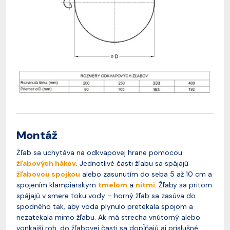
Montáž
Žľab sa uchytáva na odkvapovej hrane pomocou
žľabových hákov
. Jednotlivé časti žľabu sa spájajú
žľabovou spojkou
alebo zasunutím do seba 5 až 10 cm a
spojením klampiarskym
tmelom
a
nitmi
. Žľaby sa pritom
spájajú v smere toku vody – horný žľab sa zasúva do
spodného tak, aby voda plynulo pretekala spojom a
nezatekala mimo žľabu. Ak má strecha vnútorný alebo
vonkajší roh, do žľabovej časti sa dopĺňajú aj príslušné