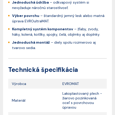
Jednoduchá údržba
– odkvapový systém si
nevyžaduje náročnú starostlivosť.
Výber povrchu
– štandardný jemný lesk alebo matná
úprava EVROultraMAT.
Kompletný systém komponentov
– žľaby, zvody,
háky, kolená, kotlíky, spojky, čelá, objímky aj doplnky.
Jednoduchá montáž
– diely spolu rozmerovo aj
tvarovo sedia.
Technická špecifikácia
Výrobca
EVROMAT
Lakoplastovaný plech -
žiarovo pozinkovaná
Materiál
oceľ s povrchovou
úpravou