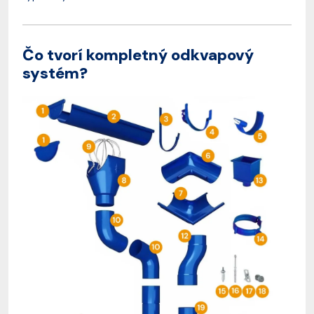
Čo tvorí kompletný odkvapový
systém?