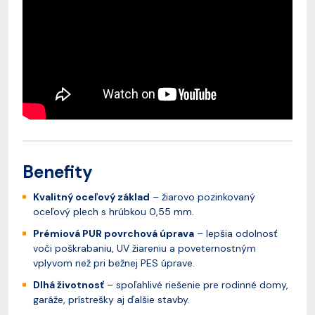
Benefity
Kvalitný oceľový základ
– žiarovo pozinkovaný
oceľový plech s hrúbkou 0,55 mm.
Prémiová PUR povrchová úprava
– lepšia odolnosť
voči poškrabaniu, UV žiareniu a poveternostným
vplyvom než pri bežnej PES úprave.
Dlhá životnosť
– spoľahlivé riešenie pre rodinné domy,
garáže, prístrešky aj ďalšie stavby.