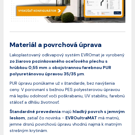
Materiál a povrchová úprava
Lakoplastovaný odkvapový systém EVROmat je vyrobený
zo žiarovo pozinkovaného oceľového plechu s
hrúbkou 0,55 mm
a
obojstrannou farebnou PUR
polyuretánovou úpravou 35/35 μm
.
PUR úpravu ponúkame už v štandarde, bez navýšenia
ceny. V porovnaní s bežnou PES polyesterovou úpravou
má lepšiu odolnosť voči poškrabaniu, UV stabilitu, farebnú
stálosť a dlhšiu životnosť.
Štandardné prevedenia
majú
hladký povrch s jemným
leskom
, zatiaľ čo novinka -
EVROultraMAT
má matnú,
jemne drsnú povrchovú úpravu vhodnú najmä k matným
strešným krytinám.