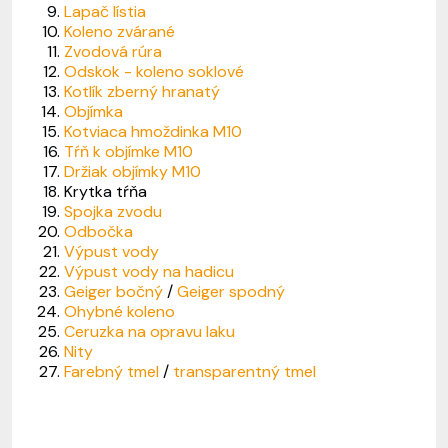
Lapač lístia
Koleno zvárané
Zvodová rúra
Odskok - koleno soklové
Kotlík zberný hranatý
Objímka
Kotviaca hmoždinka M10
Tŕň k objímke M10
Držiak objímky M10
Krytka tŕňa
Spojka zvodu
Odbočka
Výpust vody
Výpust vody na hadicu
Geiger bočný
/
Geiger spodný
Ohybné koleno
Ceruzka na opravu laku
Nity
Farebný tmel
/
transparentný tmel