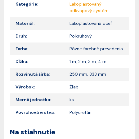
Kategórie:
Lakoplastovaný
odkvapový systém
Materiál:
Lakoplastovaná oceľ
Druh:
Polkruhový
Farba:
Rôzne farebné prevedenia
Dĺžka:
1 m, 2 m, 3 m, 4 m
Rozvinutá šírka:
250 mm, 333 mm
Výrobok:
Žľab
Merná jednotka:
ks
Povrchová vrstva:
Polyuretán
Na stiahnutie