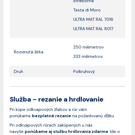
strieborná
Testa di Moro
ULTRA MAT RAL 7016
ULTRA MAT RAL 8017
250 milimetrov
Rozvinutá šírka
333 milimetrov
Druh
Polkruhový
Služba - rezanie a hrdlovanie
Pri kúpe odkvapových žľabov a rúr vám
ponúkame
bezplatné rezanie
na požadovanú dĺžku.
Pri odkvapových rúrach zakúpených u nás
navyše
ponúkame aj službu hrdlovania zdarma
. Ide o