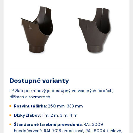
Dostupné varianty
LP žľab polkruhový je dostupný vo viacerých farbách,
dĺžkach a rozmeroch.
Rozvinutá šírka:
250 mm, 333 mm
Dĺžky žľabov:
1 m, 2 m, 3 m, 4 m
Štandardné farebné prevedenia:
RAL 3009
hnedočervené, RAL 7016 antacitové, RAL 8004 tehlové,