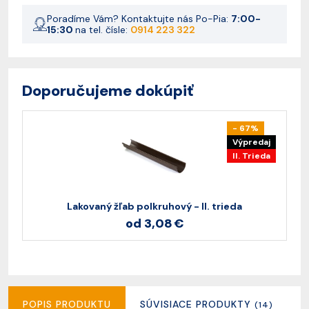
Poradíme Vám? Kontaktujte nás Po-Pia:
7:00-
15:30
na tel. čísle:
0914 223 322
Doporučujeme dokúpiť
- 67%
Výpredaj
II. Trieda
Lakovaný žľab polkruhový - II. trieda
od 3,08 €
POPIS PRODUKTU
SÚVISIACE PRODUKTY
R
(14)