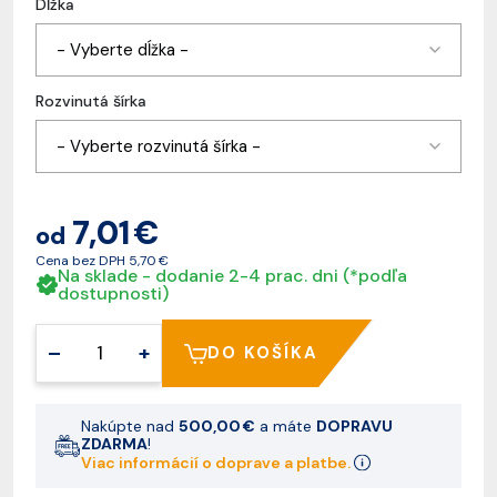
Dĺžka
- Vyberte dĺžka -
Rozvinutá šírka
- Vyberte rozvinutá šírka -
7,01 €
od
Cena bez DPH
5,70 €
Na sklade - dodanie 2-4 prac. dni (*podľa
dostupnosti)
–
+
DO KOŠÍKA
Nakúpte nad
500,00 €
a máte
DOPRAVU
ZDARMA
!
Viac informácií o doprave a platbe.