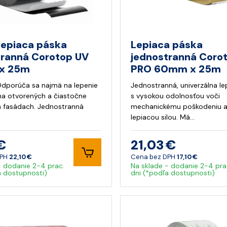
lepiaca páska
Lepiaca páska
tranná Corotop UV
jednostranná Corot
x 25m
PRO 60mm x 25m
dporúča sa najmä na lepenie
Jednostranná, univerzálna l
a otvorených a čiastočne
s vysokou odolnosťou voči
 fasádach. Jednostranná
mechanickému poškodeniu a
lepiacou silou. Má…
€
21,03 €
DPH
22,10 €
Cena bez DPH
17,10 €
- dodanie 2-4 prac.
Na sklade - dodanie 2-4 pra
a dostupnosti)
dni (*podľa dostupnosti)