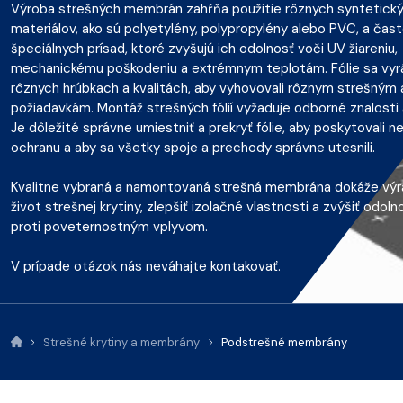
Výroba strešných membrán zahŕňa použitie rôznych syntetick
materiálov, ako sú polyetylény, polypropylény alebo PVC, a čast
špeciálnych prísad, ktoré zvyšujú ich odolnosť voči UV žiareniu,
mechanickému poškodeniu a extrémnym teplotám. Fólie sa vyr
rôznych hrúbkach a kvalitách, aby vyhovovali rôznym strešným 
požiadavkám. Montáž strešných fólií vyžaduje odborné znalosti 
Je dôležité správne umiestniť a prekryť fólie, aby poskytovali n
ochranu a aby sa všetky spoje a prechody správne utesnili.
Kvalitne vybraná a namontovaná strešná membrána dokáže výra
život strešnej krytiny, zlepšiť izolačné vlastnosti a zvýšiť odol
proti poveternostným vplyvom.
V prípade otázok nás neváhajte kontakovať.
Strešné krytiny a membrány
Podstrešné membrány