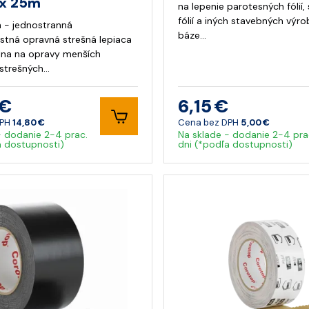
x 25m
na lepenie parotesných fólií,
fólií a iných stavebných výr
a - jednostranná
báze…
stná opravná strešná lepiaca
lna na opravy menších
strešných…
 €
6,15 €
DPH
14,80 €
Cena bez DPH
5,00 €
- dodanie 2-4 prac.
Na sklade - dodanie 2-4 pra
a dostupnosti)
dni (*podľa dostupnosti)