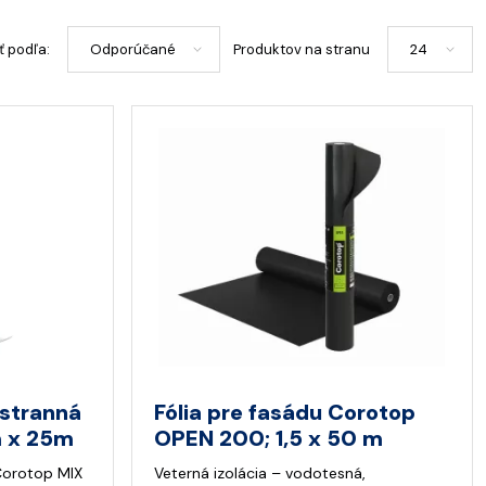
ť podľa:
Produktov na stranu
jstranná
Fólia pre fasádu Corotop
 x 25m
OPEN 200; 1,5 x 50 m
Corotop MIX
Veterná izolácia – vodotesná,