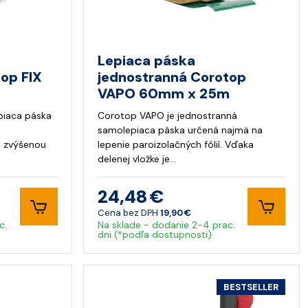
Lepiaca páska
op FIX
jednostranná Corotop
VAPO 60mm x 25m
epiaca páska
Corotop VAPO je jednostranná
samolepiaca páska určená najmä na
 zvýšenou
lepenie paroizolačných fólií. Vďaka
delenej vložke je…
24,48 €
Cena bez DPH
19,90 €
c.
Na sklade - dodanie 2-4 prac.
dni (*podľa dostupnosti)
BESTSELLER