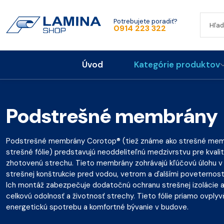
Potrebujete poradiť?
0914 223 322
Úvod
Kategórie produktov
Podstrešné membrány
Podstrešné membrány Corotop® (tiež známe ako strešné mem
strešné fólie) predstavujú neoddeliteľnú medzivrstvu pre kvali
zhotovenú strechu. Tieto membrány zohrávajú kľúčovú úlohu v
strešnej konštrukcie pred vodou, vetrom a ďalšími poveternost
Ich montáž zabezpečuje dodatočnú ochranu strešnej izolácie a
celkovú odolnosť a životnosť strechy. Tieto fólie priamo ovplyv
energetickú spotrebu a komfortné bývanie v budove.