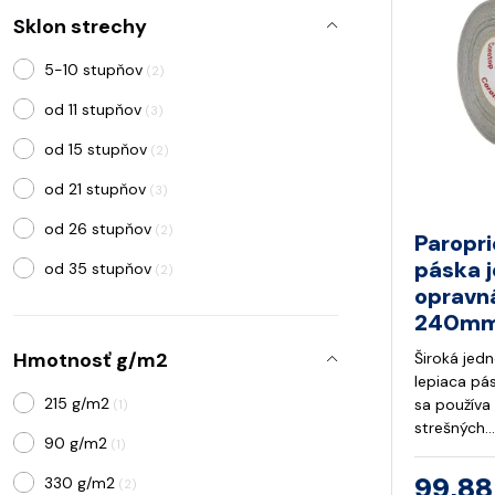
Sklon strechy
5-10 stupňov
(2)
od 11 stupňov
(3)
od 15 stupňov
(2)
od 21 stupňov
(3)
od 26 stupňov
(2)
Paropri
páska 
od 35 stupňov
(2)
opravn
240mm
Hmotnosť g/m2
Široká jed
lepiaca pá
215 g/m2
sa používa
(1)
strešných…
90 g/m2
(1)
99,88
330 g/m2
(2)