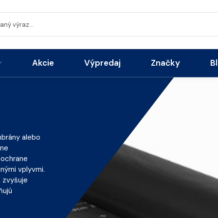
Akcie
Výpredaj
Značky
B
brány alebo
tne
 ochrane
nými vplyvmi.
 zvyšuje
ňujú