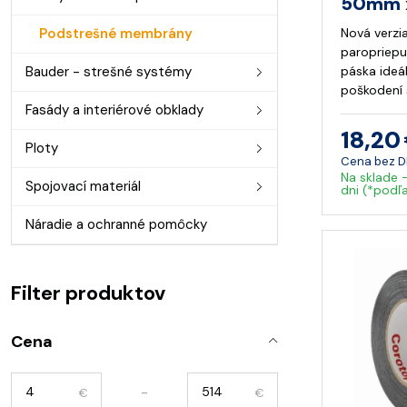
50mm 
Podstrešné membrány
Nová verzi
paropriepu
Bauder - strešné systémy
páska ideá
poškodení 
Fasády a interiérové obklady
18,20
Ploty
Cena bez 
Na sklade 
Spojovací materiál
dni (*podľ
Náradie a ochranné pomôcky
Filter produktov
Cena
-
€
€