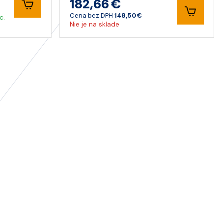
182,66 €
Cena bez DPH
148,50 €
c.
Nie je na sklade