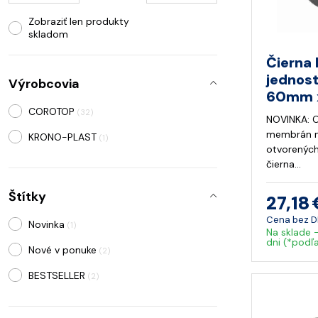
Zobraziť len produkty
skladom
Čierna 
jednos
Výrobcovia
60mm 
COROTOP
(32)
NOVINKA: O
membrán n
KRONO-PLAST
(1)
otvorených
čierna…
Štítky
27,18 
Cena bez 
Novinka
(1)
Na sklade 
dni (*podľ
Nové v ponuke
(2)
BESTSELLER
(2)