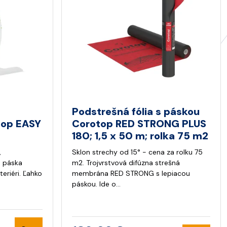
Podstrešná fólia s páskou
top EASY
Corotop RED STRONG PLUS
180; 1,5 x 50 m; rolka 75 m2
,
Sklon strechy od 15° - cena za rolku 75
a páska
m2. Trojvrstvová difúzna strešná
eriéri. Ľahko
membrána RED STRONG s lepiacou
páskou. Ide o…