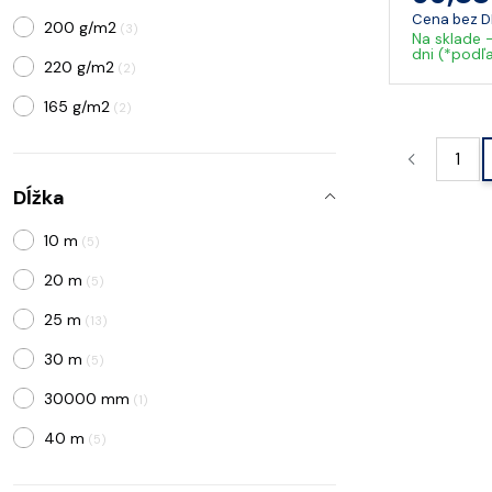
Cena bez 
200 g/m2
(3)
Na sklade 
dni (*podľ
220 g/m2
(2)
165 g/m2
(2)
140 g/m2
(2)
1
160 g/m2
(1)
Dĺžka
180 g/m2
(2)
10 m
(5)
440 g/m2
(1)
20 m
(5)
130 g/m2
(2)
25 m
(13)
30 m
(5)
30000 mm
(1)
40 m
(5)
50 m
(17)