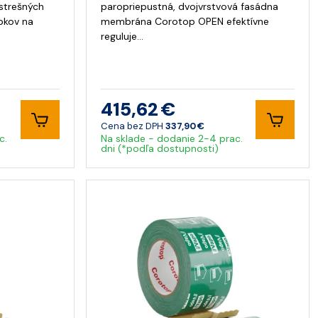
 strešných
paropriepustná, dvojvrstvová fasádna
obkov na
membrána Corotop OPEN efektívne
reguluje…
415,62 €
Cena bez DPH
337,90 €
c.
Na sklade - dodanie 2-4 prac.
dni (*podľa dostupnosti)