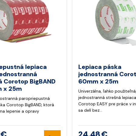
epustná lepiaca
Lepiaca páska
jednostranná
jednostranná Coro
á Corotop BigBAND
60mm x 25m
 x 25m
Univerzálna, ľahko použiteľná
jednostranná strešná lepiac
nostranná paropriepustná
Corotop EASY pre práce v int
ska Corotop BigBAND, ktorá
sa delí bez…
 na lepenie a opravy
 €
24,48 €