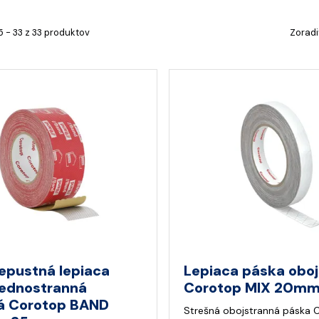
5 - 33 z 33 produktov
Zoradi
epustná lepiaca
Lepiaca páska obo
jednostranná
Corotop MIX 20mm
á Corotop BAND
Strešná obojstranná páska 