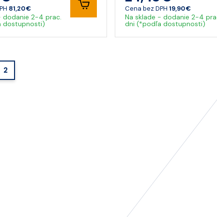
DPH
81,20 €
Cena bez DPH
19,90 €
- dodanie 2-4 prac.
Na sklade - dodanie 2-4 pra
a dostupnosti)
dni (*podľa dostupnosti)
2