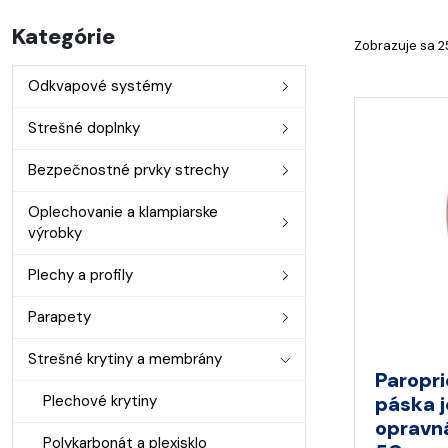
Kategórie
Zobrazuje sa 2
Odkvapové systémy
Strešné doplnky
Bezpečnostné prvky strechy
Oplechovanie a klampiarske
výrobky
Plechy a profily
Parapety
Strešné krytiny a membrány
Paropri
Plechové krytiny
páska 
opravn
Polykarbonát a plexisklo