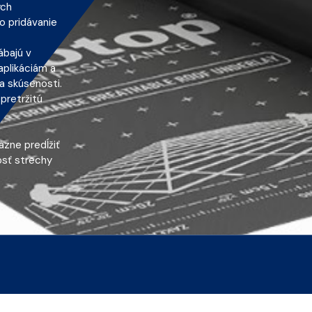
ých
o pridávanie
ábajú v
aplikáciám a
a skúsenosti.
epretržitú
zne predĺžiť
nosť strechy