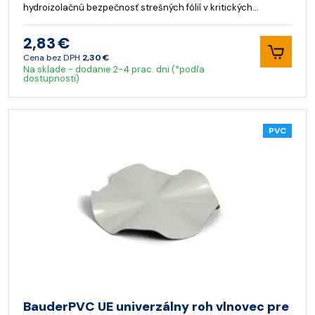
hydroizolačnú bezpečnosť strešných fólií v kritických…
2,83 €
Cena bez DPH
2,30 €
Na sklade - dodanie 2-4 prac. dni (*podľa
dostupnosti)
PVC
BauderPVC UE univerzálny roh vlnovec pre