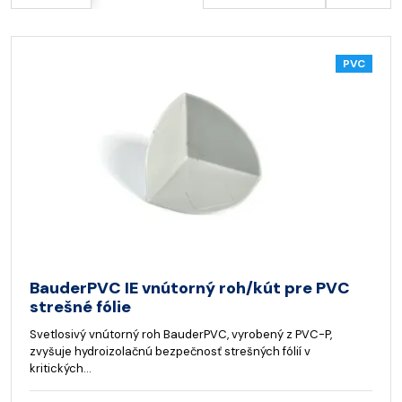
PVC
BauderPVC IE vnútorný roh/kút pre PVC
strešné fólie
Svetlosivý vnútorný roh BauderPVC, vyrobený z PVC-P,
zvyšuje hydroizolačnú bezpečnosť strešných fólií v
kritických…