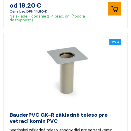
od 18,20 €
Cena bez DPH
14,80 €
Na sklade - dodanie 2-4 prac. dni (*podľa
dostupnosti)
PVC
BauderPVC GK-R základné teleso pre
vetrací komín PVC
Svetlosivý základné teleso, spodný diel pre vetrací komín