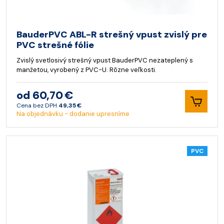
BauderPVC ABL-R strešný vpust zvislý pre
PVC strešné fólie
Zvislý svetlosivý strešný vpust BauderPVC nezateplený s
manžetou, vyrobený z PVC-U. Rôzne veľkosti.
od 60,70 €
Cena bez DPH
49,35 €
Na objednávku - dodanie upresníme
PVC