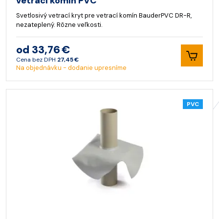
vetrací komín PVC
Svetlosivý vetrací kryt pre vetrací komín BauderPVC DR-R,
nezateplený. Rôzne veľkosti.
od 33,76 €
Cena bez DPH
27,45 €
Na objednávku - dodanie upresníme
PVC