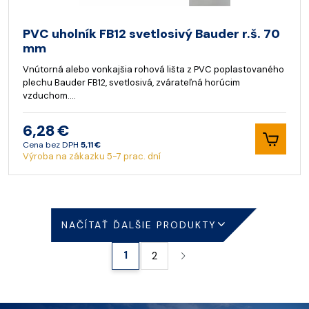
PVC uholník FB12 svetlosivý Bauder r.š. 70
mm
Vnútorná alebo vonkajšia rohová lišta z PVC poplastovaného
plechu Bauder FB12, svetlosivá, zvárateľná horúcim
vzduchom.…
6,28 €
Cena bez DPH
5,11 €
Výroba na zákazku 5-7 prac. dní
NAČÍTAŤ ĎALŠIE PRODUKTY
1
2