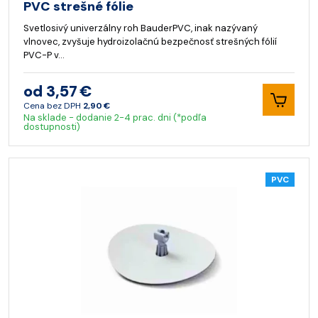
PVC strešné fólie
Svetlosivý univerzálny roh BauderPVC, inak nazývaný
vlnovec, zvyšuje hydroizolačnú bezpečnosť strešných fólií
PVC-P v…
od 3,57 €
Cena bez DPH
2,90 €
Na sklade - dodanie 2-4 prac. dni (*podľa
dostupnosti)
PVC