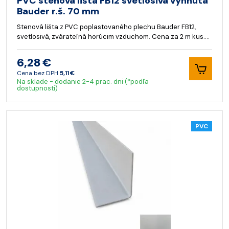
PVC stenová lišta FB12 svetlosivá vyhnutá
Bauder r.š. 70 mm
Stenová lišta z PVC poplastovaného plechu Bauder FB12,
svetlosivá, zvárateľná horúcim vzduchom. Cena za 2 m kus.…
6,28 €
Cena bez DPH
5,11 €
Na sklade - dodanie 2-4 prac. dni (*podľa
dostupnosti)
PVC