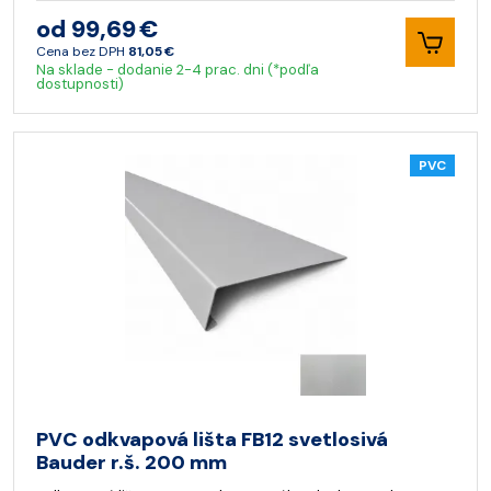
od 99,69 €
Cena bez DPH
81,05 €
Na sklade - dodanie 2-4 prac. dni (*podľa
dostupnosti)
PVC
PVC odkvapová lišta FB12 svetlosivá
Bauder r.š. 200 mm