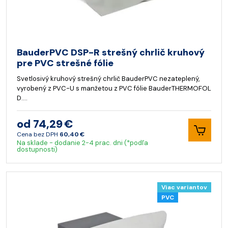
BauderPVC DSP-R strešný chrlič kruhový
pre PVC strešné fólie
Svetlosivý kruhový strešný chrlič BauderPVC nezateplený,
vyrobený z PVC-U s manžetou z PVC fólie BauderTHERMOFOL
D.…
od 74,29 €
Cena bez DPH
60,40 €
Na sklade - dodanie 2-4 prac. dni (*podľa
dostupnosti)
Viac variantov
PVC