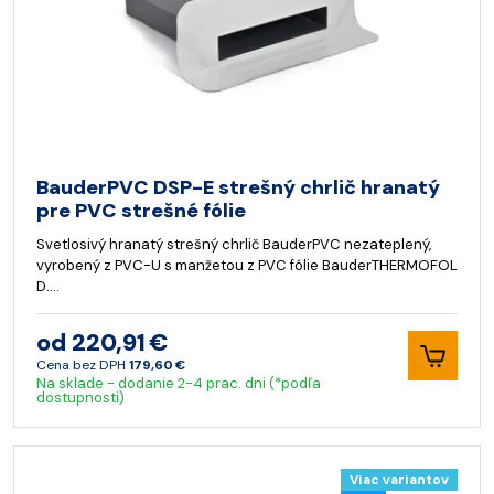
BauderPVC DSP-E strešný chrlič hranatý
pre PVC strešné fólie
Svetlosivý hranatý strešný chrlič BauderPVC nezateplený,
vyrobený z PVC-U s manžetou z PVC fólie BauderTHERMOFOL
D.…
od 220,91 €
Cena bez DPH
179,60 €
Na sklade - dodanie 2-4 prac. dni (*podľa
dostupnosti)
Viac variantov