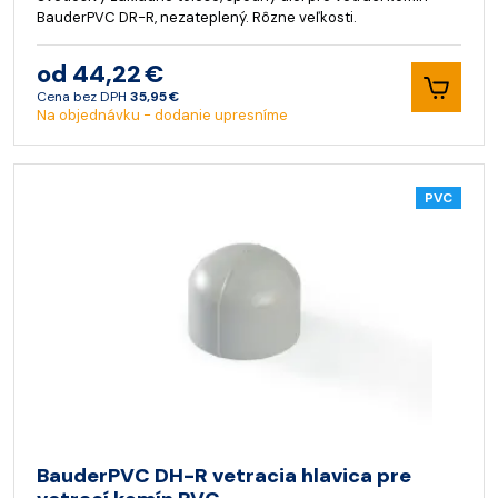
BauderPVC DR-R, nezateplený. Rôzne veľkosti.
od 44,22 €
Cena bez DPH
35,95 €
Na objednávku - dodanie upresníme
PVC
BauderPVC DH-R vetracia hlavica pre