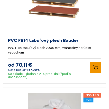
PVC FB14 tabuľový plech Bauder
PVC FB14 tabuľový plech 2000 mm, zvárateľný horúcim
vzduchom.
od 70,11 €
Cena bez DPH
57,00 €
Na sklade - dodanie 2-4 prac. dni (*podľa
dostupnosti)
FPO/TPO
PVC