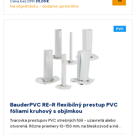
Cena bez DPH
35,05 €
Na objednávku - dodanie upresníme
PVC
BauderPVC RE-R flexibilný prestup PVC
fóliami kruhový s objímkou
Tvarovka prestupov PVC strešných fólií - uzavretá alebo
otvorená. Rôzne priemery 10-150 mm, na bleskozvod a iné…