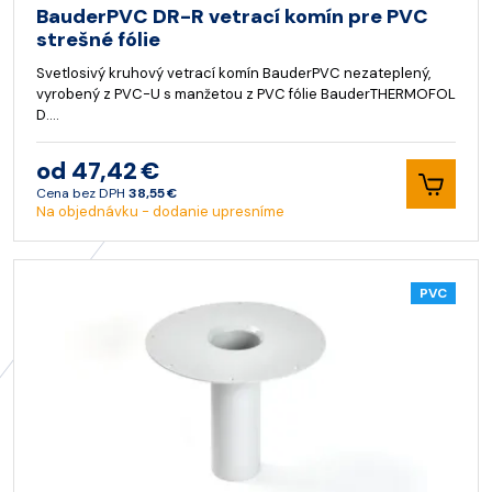
BauderPVC DR-R vetrací komín pre PVC
strešné fólie
Svetlosivý kruhový vetrací komín BauderPVC nezateplený,
vyrobený z PVC-U s manžetou z PVC fólie BauderTHERMOFOL
D.…
od 47,42 €
Cena bez DPH
38,55 €
Na objednávku - dodanie upresníme
PVC