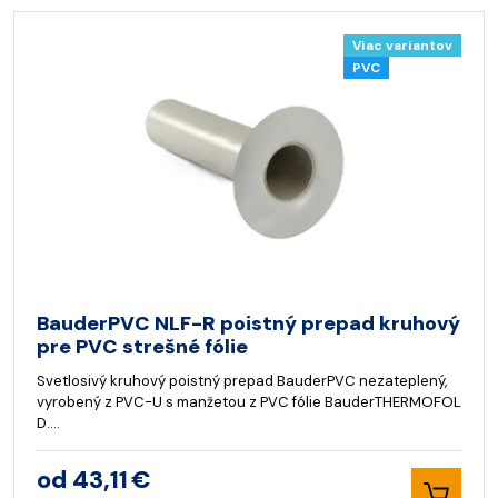
Viac variantov
PVC
BauderPVC NLF-R poistný prepad kruhový
pre PVC strešné fólie
Svetlosivý kruhový poistný prepad BauderPVC nezateplený,
vyrobený z PVC-U s manžetou z PVC fólie BauderTHERMOFOL
D.…
od 43,11 €