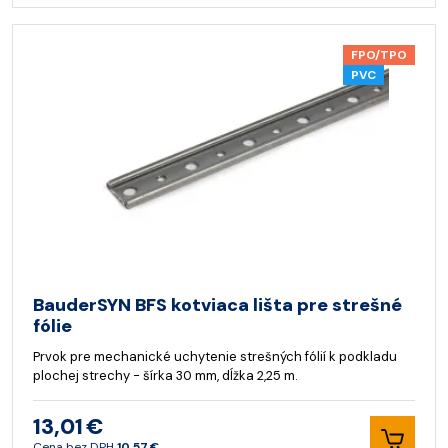
FPO/TPO
PVC
BauderSYN BFS kotviaca lišta pre strešné
fólie
Prvok pre mechanické uchytenie strešných fólií k podkladu
plochej strechy - šírka 30 mm, dĺžka 2,25 m.
13,01 €
Cena bez DPH
10,57 €