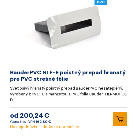
PVC
BauderPVC NLF-E poistný prepad hranatý
pre PVC strešné fólie
Svetlosivý hranatý poistný prepad BauderPVC nezateplený,
vyrobený z PVC-U s manžetou z PVC fólie BauderTHERMOFOL
D.…
od 200,24 €
Cena bez DPH
162,80 €
Na objednávku - dodanie upresníme