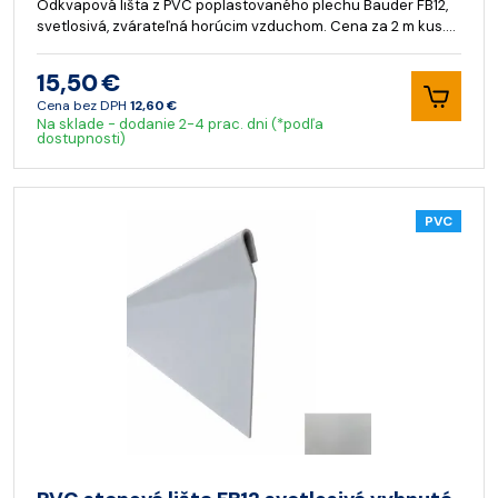
Odkvapová lišta z PVC poplastovaného plechu Bauder FB12,
svetlosivá, zvárateľná horúcim vzduchom. Cena za 2 m kus.…
15,50 €
Cena bez DPH
12,60 €
Na sklade - dodanie 2-4 prac. dni (*podľa
dostupnosti)
PVC