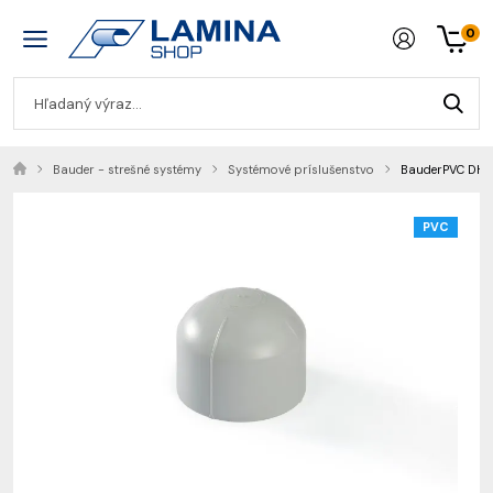
0
Bauder - strešné systémy
Systémové príslušenstvo
BauderPVC DH-R
PVC