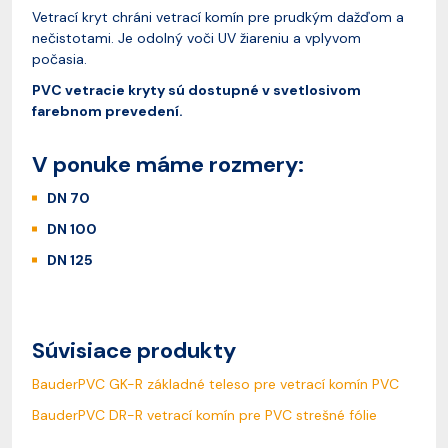
Vetrací kryt chráni vetrací komín pre prudkým dažďom a
nečistotami. Je odolný voči UV žiareniu a vplyvom
počasia.
PVC vetracie kryty sú dostupné v svetlosivom
farebnom prevedení.
V ponuke máme rozmery:
DN 70
DN 100
DN 125
Súvisiace produkty
BauderPVC GK-R základné teleso pre vetrací komín PVC
BauderPVC DR-R vetrací komín pre PVC strešné fólie