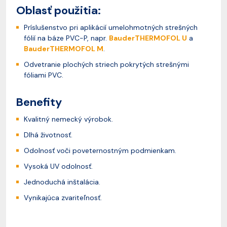
Oblasť použitia:
Príslušenstvo pri aplikácií umelohmotných strešných
fólií na báze PVC-P, napr.
BauderTHERMOFOL U
a
BauderTHERMOFOL M
.
Odvetranie plochých striech pokrytých strešnými
fóliami PVC.
Benefity
Kvalitný nemecký výrobok.
Dlhá životnosť.
Odolnosť voči poveternostným podmienkam.
Vysoká UV odolnosť.
Jednoduchá inštalácia.
Vynikajúca zvariteľnosť.