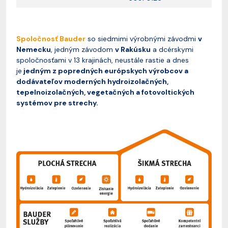
Spoločnosť Bauder
so siedmimi výrobnými závodmi
v
Nemecku
, jedným závodom
v Rakúsku
a dcérskymi
spoločnosťami v 13 krajinách, neustále rastie a dnes
je
jedným z popredných európskych výrobcov a
dodávateľov moderných hydroizolačných,
tepelnoizolačných, vegetačných a fotovoltických
systémov pre strechy.