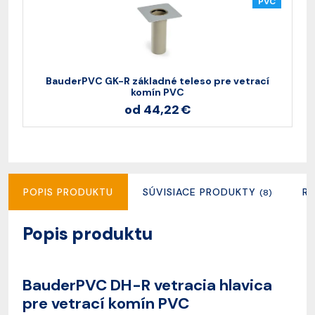
PVC
BauderPVC GK-R základné teleso pre vetrací
B
komín PVC
od 44,22 €
POPIS PRODUKTU
SÚVISIACE PRODUKTY
R
(8)
Popis produktu
BauderPVC DH-R vetracia hlavica
pre vetrací komín PVC