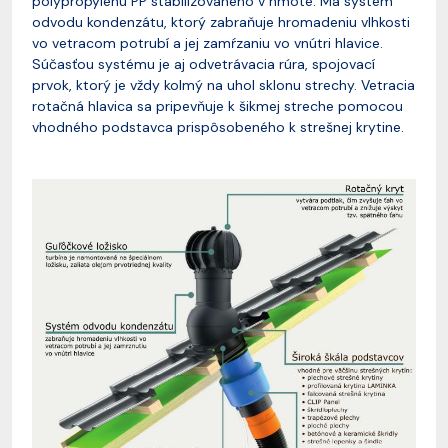
polypropylénu PP stabilizovaného v hmote. Má systém
odvodu kondenzátu, ktorý zabraňuje hromadeniu vlhkosti
vo vetracom potrubí a jej zamŕzaniu vo vnútri hlavice.
Súčasťou systému je aj odvetrávacia rúra, spojovací
prvok, ktorý je vždy kolmý na uhol sklonu strechy. Vetracia
rotačná hlavica sa pripevňuje k šikmej streche pomocou
vhodného podstavca prispôsobeného k strešnej krytine.