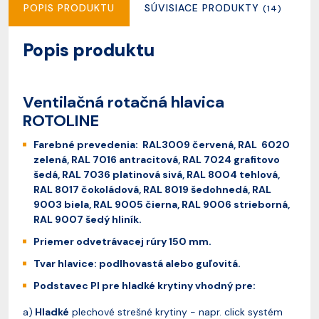
POPIS PRODUKTU
SÚVISIACE PRODUKTY
R
(14)
Popis produktu
Ventilačná rotačná hlavica
ROTOLINE
Farebné prevedenia: RAL3009 červená, RAL 6020
zelená, RAL 7016 antracitová, RAL 7024 grafitovo
šedá, RAL 7036 platinová sivá, RAL 8004 tehlová,
RAL 8017 čokoládová, RAL 8019 šedohnedá, RAL
9003 biela, RAL 9005 čierna, RAL 9006 strieborná,
RAL 9007 šedý hliník.
Priemer odvetrávacej rúry 150 mm.
Tvar hlavice: podlhovastá alebo guľovitá.
Podstavec PI pre hladké krytiny
vhodný pre:
a)
Hladké
plechové strešné krytiny - napr. click systém