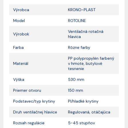
Výrobca
KRONO-PLAST
Model
ROTOLINE
Ventilačná rotačná
Výrobok
hlavica
Farba
Rôzne farby
PP polypropylén farbený
Materiál
v hmote, butylové
tesnenie
Výška
530 mm
Priemer otvoru
150 mm
Podstavec/typ krytiny
PI/hladké krytiny
Druh ventilačnej hlavice
Regulovaná, otáčajúca
Rozsah regulácie
5-45 stupňov