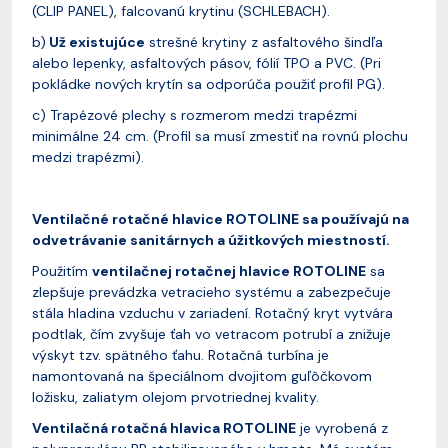
(CLIP PANEL), falcovanú krytinu (SCHLEBACH).
b)
Už existujúce
strešné krytiny z asfaltového šindľa
alebo lepenky, asfaltových pásov, fólií TPO a PVC. (Pri
pokládke nových krytín sa odporúča použiť profil PG).
c) Trapézové plechy s rozmerom medzi trapézmi
minimálne 24 cm. (Profil sa musí zmestiť na rovnú plochu
medzi trapézmi).
Ventilačné rotačné hlavice ROTOLINE sa používajú na
odvetrávanie sanitárnych a úžitkových miestností.
Použitím
ventilačnej rotačnej hlavice ROTOLINE
sa
zlepšuje prevádzka vetracieho systému a zabezpečuje
stála hladina vzduchu v zariadení. Rotačný kryt vytvára
podtlak, čím zvyšuje ťah vo vetracom potrubí a znižuje
výskyt tzv. spätného ťahu. Rotačná turbína je
namontovaná na špeciálnom dvojitom guľôčkovom
ložisku, zaliatym olejom prvotriednej kvality.
Ventilačná rotačná hlavica ROTOLINE
je vyrobená z