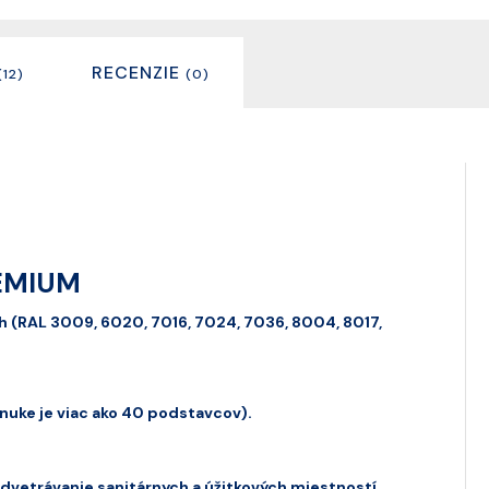
RECENZIE
(12)
(0)
REMIUM
ch (RAL 3009, 6020, 7016, 7024, 7036, 8004, 8017,
nuke je viac ako 40 podstavcov).
dvetrávanie sanitárnych a úžitkových miestností.