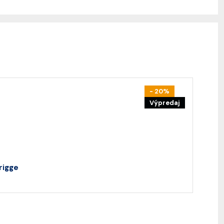
- 20%
Výpredaj
rigge