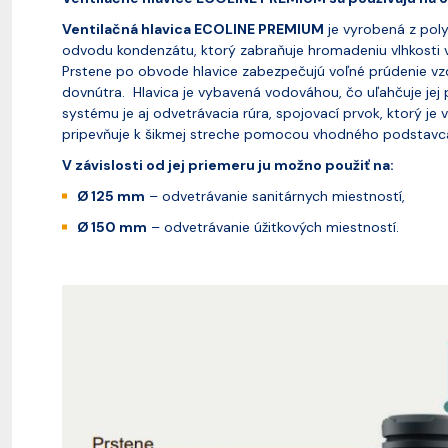
Ventilačná hlavica ECOLINE PREMIUM
je vyrobená z pol
odvodu kondenzátu, ktorý zabraňuje hromadeniu vlhkosti vo
Prstene po obvode hlavice zabezpečujú voľné prúdenie vzdu
dovnútra. Hlavica je vybavená vodováhou, čo uľahčuje jej
systému je aj odvetrávacia rúra, spojovací prvok, ktorý je 
pripevňuje k šikmej streche pomocou vhodného podstavca 
V závislosti od jej priemeru ju možno použiť na:
Ø 125 mm
– odvetrávanie sanitárnych miestností,
Ø 150 mm
– odvetrávanie úžitkových miestností.