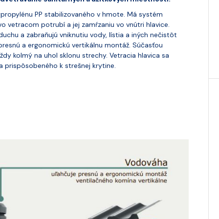
ypropylénu PP stabilizovaného v hmote. Má systém
 vetracom potrubí a jej zamŕzaniu vo vnútri hlavice.
chu a zabraňujú vniknutiu vody, lístia a iných nečistôt
 presnú a ergonomickú vertikálnu montáž. Súčasťou
vždy kolmý na uhol sklonu strechy. Vetracia hlavica sa
prispôsobeného k strešnej krytine.