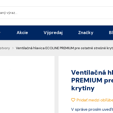
Akcie
Výpredaj
Značky
B
 otvory
Ventilačná hlavica ECOLINE PREMIUM pre ostatné strešné kryt
Ventilačná h
PREMIUM pre
krytiny
Pridať medzi obľúb
V správe prosím uveďte