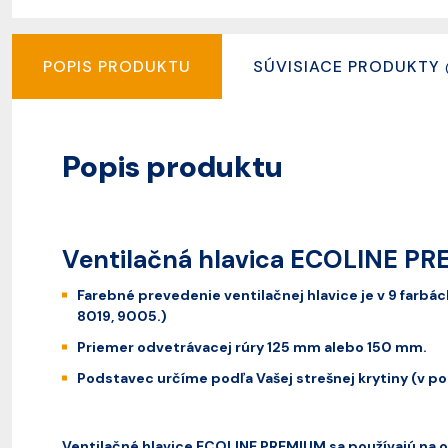
POPIS PRODUKTU
SÚVISIACE PRODUKTY
Popis produktu
Ventilačná hlavica ECOLINE P
Farebné prevedenie ventilačnej hlavice je v 9 farbá
8019, 9005.)
Priemer odvetrávacej rúry 125 mm alebo 150 mm.
Podstavec určíme podľa Vašej strešnej krytiny (v po
Ventilačné hlavice ECOLINE PREMIUM sa používajú na o