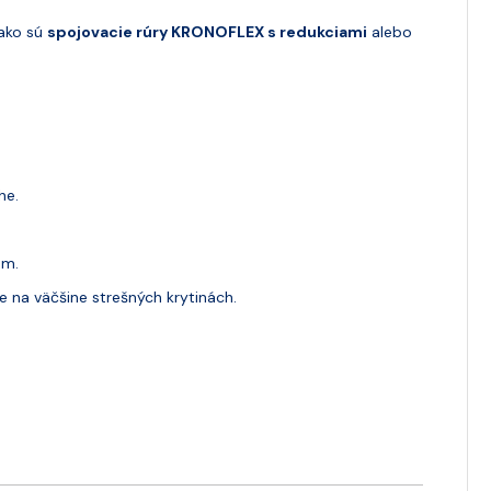
 ako sú
spojovacie rúry KRONOFLEX s redukciami
alebo
he.
am.
na väčšine strešných krytinách.