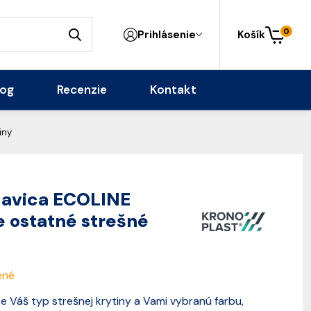
0
Prihlásenie
Košík
log
Recenzie
Kontakt
iny
lavica ECOLINE
 ostatné strešné
ené
 Váš typ strešnej krytiny a Vami vybranú farbu,