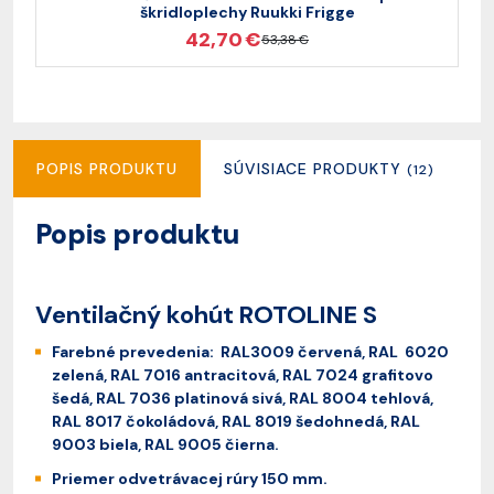
škridloplechy Ruukki Frigge
42,70 €
53,38 €
POPIS PRODUKTU
SÚVISIACE PRODUKTY
R
(12)
Popis produktu
Ventilačný kohút ROTOLINE S
Farebné prevedenia: RAL3009 červená, RAL 6020
zelená, RAL 7016 antracitová, RAL 7024 grafitovo
šedá, RAL 7036 platinová sivá, RAL 8004 tehlová,
RAL 8017 čokoládová, RAL 8019 šedohnedá, RAL
9003 biela, RAL 9005 čierna.
Priemer odvetrávacej rúry 150 mm.