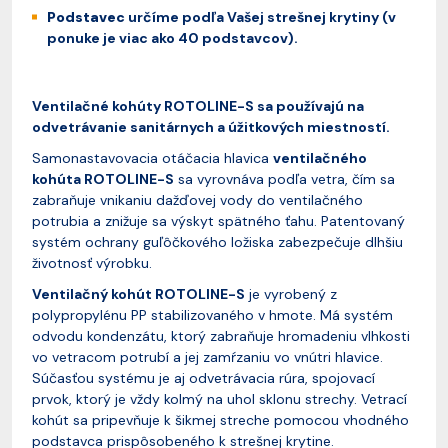
Podstavec
určíme podľa Vašej strešnej krytiny (v
ponuke je viac ako 40 podstavcov).
Ventilačné kohúty ROTOLINE-S sa používajú na
odvetrávanie sanitárnych a úžitkových miestností.
Samonastavovacia otáčacia hlavica
ventilačného
kohúta ROTOLINE-S
sa vyrovnáva podľa vetra, čím sa
zabraňuje vnikaniu dažďovej vody do ventilačného
potrubia a znižuje sa výskyt spätného ťahu. Patentovaný
systém ochrany guľôčkového ložiska zabezpečuje dlhšiu
životnosť výrobku.
Ventilačný kohút ROTOLINE-S
je vyrobený z
polypropylénu PP stabilizovaného v hmote. Má systém
odvodu kondenzátu, ktorý zabraňuje hromadeniu vlhkosti
vo vetracom potrubí a jej zamŕzaniu vo vnútri hlavice.
Súčasťou systému je aj odvetrávacia rúra, spojovací
prvok, ktorý je vždy kolmý na uhol sklonu strechy. Vetrací
kohút sa pripevňuje k šikmej streche pomocou vhodného
podstavca prispôsobeného k strešnej krytine.