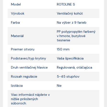
Model
ROTOLINE S
Výrobok
Ventilačný kohút
Farba
Na výber z 9 farieb
PP polypropylén farbený
Materiál
v hmote, butylové
tesnenie
Priemer otvoru
150 mm
Podstavec/typ krytiny
Vaša špecifikácia
Druh ventilačnej hlavice
Regulovaná, otáčajúca
Rozsah regulácie
5-45 stupňov
Izolácia
Nie
Viac informácií nájdete v
nižšie priložených
súboroch.