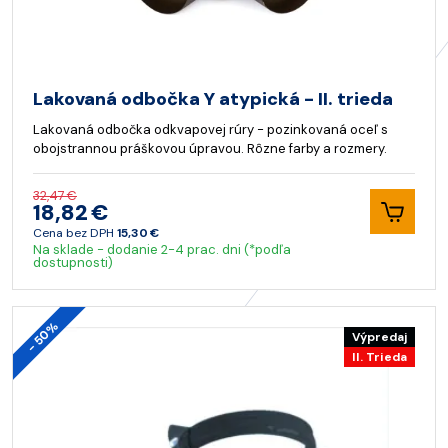
Lakovaná odbočka Y atypická - II. trieda
Lakovaná odbočka odkvapovej rúry - pozinkovaná oceľ s
obojstrannou práškovou úpravou. Rôzne farby a rozmery.
32,47 €
18,82 €
Cena bez DPH
15,30 €
Na sklade - dodanie 2-4 prac. dni (*podľa
dostupnosti)
- 50%
Výpredaj
II. Trieda