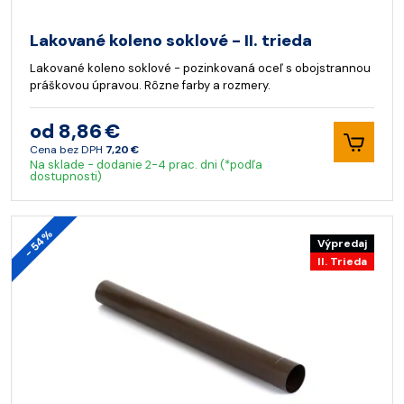
Lakované koleno soklové - II. trieda
Lakované koleno soklové - pozinkovaná oceľ s obojstrannou
práškovou úpravou. Rôzne farby a rozmery.
od 8,86 €
Cena bez DPH
7,20 €
Na sklade - dodanie 2-4 prac. dni (*podľa
dostupnosti)
- 54%
Výpredaj
II. Trieda