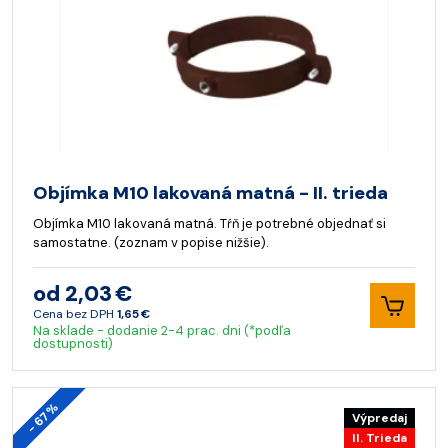
Objímka M10 lakovaná matná - II. trieda
Objímka M10 lakovaná matná. Tŕň je potrebné objednať si
samostatne. (zoznam v popise nižšie).
od 2,03 €
Cena bez DPH
1,65 €
Na sklade - dodanie 2-4 prac. dni (*podľa
dostupnosti)
- 67%
Výpredaj
II. Trieda