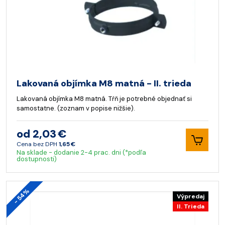
Lakovaná objímka M8 matná - II. trieda
Lakovaná objímka M8 matná. Tŕň je potrebné objednať si
samostatne. (zoznam v popise nižšie).
od 2,03 €
Cena bez DPH
1,65 €
Na sklade - dodanie 2-4 prac. dni (*podľa
dostupnosti)
- 54%
Výpredaj
II. Trieda