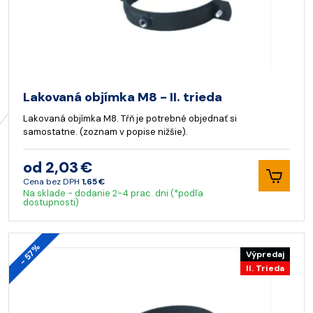
Lakovaná objímka M8 - II. trieda
Lakovaná objímka M8. Tŕň je potrebné objednať si
samostatne. (zoznam v popise nižšie).
od 2,03 €
Cena bez DPH
1,65 €
Na sklade - dodanie 2-4 prac. dni (*podľa
dostupnosti)
- 57%
Výpredaj
II. Trieda