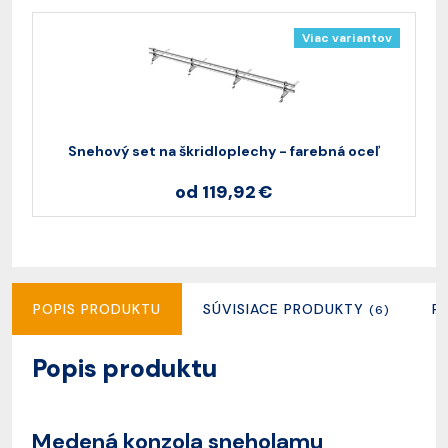
Viac variantov
Snehový set na škridloplechy - farebná oceľ
S
od 119,92 €
POPIS PRODUKTU
SÚVISIACE PRODUKTY
R
(6)
Popis produktu
Medená konzola sneholamu