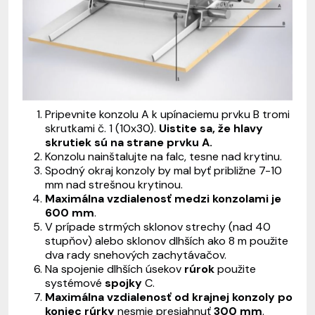
Pripevnite konzolu A k upínaciemu prvku B tromi
skrutkami č. 1 (10x30).
Uistite sa, že hlavy
skrutiek sú na strane prvku A.
Konzolu nainštalujte na falc, tesne nad krytinu.
Spodný okraj konzoly by mal byť približne 7-10
mm nad strešnou krytinou.
Maximálna vzdialenosť medzi konzolami je
600 mm
.
V prípade strmých sklonov strechy (nad 40
stupňov) alebo sklonov dlhších ako 8 m použite
dva rady snehových zachytávačov.
Na spojenie dlhších úsekov
rúrok
použite
systémové
spojky
C.
Maximálna vzdialenosť od krajnej konzoly po
koniec rúrky
nesmie presiahnuť
300 mm
.