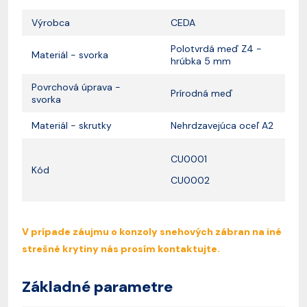
Výrobca
CEDA
Polotvrdá meď Z4 -
Materiál - svorka
hrúbka 5 mm
Povrchová úprava -
Prírodná meď
svorka
Materiál - skrutky
Nehrdzavejúca oceľ A2
CU0001
Kód
CU0002
V prípade záujmu o konzoly snehových zábran na iné
strešné krytiny nás prosím kontaktujte.
Základné parametre