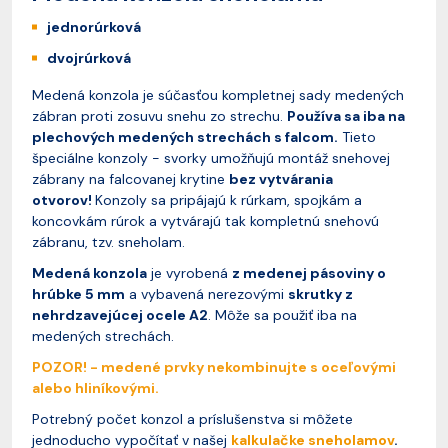
jednorúrková
dvojrúrková
Medená konzola je súčasťou kompletnej sady medených
zábran proti zosuvu snehu zo strechu.
Používa sa iba na
plechových medených strechách s falcom.
Tieto
špeciálne konzoly - svorky umožňujú montáž snehovej
zábrany na falcovanej krytine
bez vytvárania
otvorov!
Konzoly sa pripájajú k rúrkam, spojkám a
koncovkám rúrok a vytvárajú tak kompletnú snehovú
zábranu, tzv. sneholam.
Medená konzola
je vyrobená
z medenej pásoviny o
hrúbke 5 mm
a vybavená nerezovými
skrutky z
nehrdzavejúcej ocele A2
. Môže sa použiť iba na
medených strechách.
POZOR! - medené prvky nekombinujte s oceľovými
alebo hliníkovými.
Potrebný počet konzol a príslušenstva si môžete
jednoducho vypočítať v našej
kalkulačke sneholamov
.