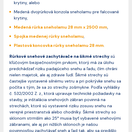
krytiny, alebo
Medená dvojrúrková konzola sneholamu pre falcované
krytiny,
Medená rúrka sneholamu 28 mm x 2500 mm
,
Spojka medenej rúrky sneholamu
,
Plastová koncovka rúrky sneholamu 28 mm
.
Rúrkové snehové zachytávače na šikmé strechy
sú
kľúčovým bezpečnostným prvkom, ktorý má za úlohu
predchádzať riziku padajúceho snehu a ľadu, čím chráni
nielen majetok, ale aj zdravie ľudí. Šikmé strechy sú
častejšie vystavené silnému vetru a pri pokrývke snehu sa
počíta s tým, že sa zo strechy zošmykne. Podľa vyhlášky
č. 532/2002 Z. z., ktorá upravuje technické požiadavky na
stavby, je inštalácia snehových zábran povinná na
strechách, ktoré sú vystavené riziku zosuvu snehu na
verejné priestranstvá alebo chodníky. Šikmé strechy so
sklonom strmším ako 25° musia byť vybavené snehovými
zábranami, ale aj pri nižších sklonoch je našou
povinnosťou zachytávať sneh a ľad tak, aby sa predišlo