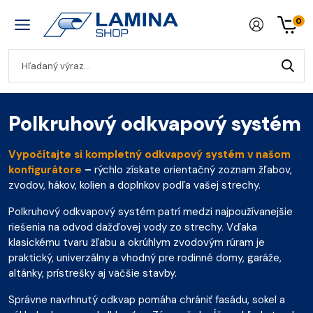
0
Polkruhový odkvapový systém
Vypočítajte si kompletný odkvapový systém v našom
konfigurátore
–
rýchlo získate orientačný zoznam žľabov,
zvodov, hákov, kolien a doplnkov podľa vašej strechy.
Polkruhový odkvapový systém patrí medzi najpoužívanejšie
riešenia na odvod dažďovej vody zo strechy. Vďaka
klasickému tvaru žľabu a okrúhlym zvodovým rúram je
praktický, univerzálny a vhodný pre rodinné domy, garáže,
altánky, prístrešky aj väčšie stavby.
Správne navrhnutý odkvap pomáha chrániť fasádu, sokel a