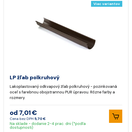
Viac variantov
LP žľab polkruhový
Lakoplastovaný odkvapový žľab polkruhový - pozinkovaná
oceľ s farebnou obojstrannou PUR úpravou. Rôzne farby a
rozmery.
od 7,01 €
Cena bez DPH
5,70 €
Na sklade - dodanie 2-4 prac. dni (*podľa
dostupnosti)