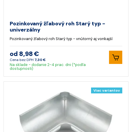
Pozinkovaný žľabový roh Starý typ -
univerzálny
Pozinkovaný žľabový roh Starý typ - vnútorný aj vonkajší
od 8,98 €
Cena bez DPH
7,30 €
Na sklade - dodanie 2-4 prac. dni (*podľa
dostupnosti)
Viac variantov