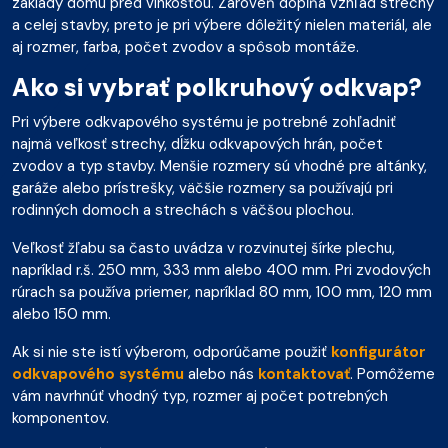
základy domu pred vlhkosťou. Zároveň dopĺňa vzhľad strechy
a celej stavby, preto je pri výbere dôležitý nielen materiál, ale
aj rozmer, farba, počet zvodov a spôsob montáže.
Ako si vybrať polkruhový odkvap?
Pri výbere odkvapového systému je potrebné zohľadniť
najmä veľkosť strechy, dĺžku odkvapových hrán, počet
zvodov a typ stavby. Menšie rozmery sú vhodné pre altánky,
garáže alebo prístrešky, väčšie rozmery sa používajú pri
rodinných domoch a strechách s väčšou plochou.
Veľkosť žľabu sa často uvádza v rozvinutej šírke plechu,
napríklad r.š. 250 mm, 333 mm alebo 400 mm. Pri zvodových
rúrach sa používa priemer, napríklad 80 mm, 100 mm, 120 mm
alebo 150 mm.
Ak si nie ste istí výberom, odporúčame použiť
konfigurátor
odkvapového systému
alebo nás
kontaktovať
. Pomôžeme
vám navrhnúť vhodný typ, rozmer aj počet potrebných
komponentov.