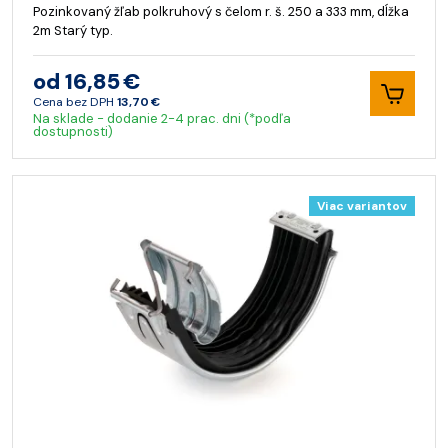
Pozinkovaný žľab polkruhový s čelom r. š. 250 a 333 mm, dĺžka
2m Starý typ.
od 16,85 €
Cena bez DPH
13,70 €
Na sklade - dodanie 2-4 prac. dni (*podľa
dostupnosti)
Viac variantov