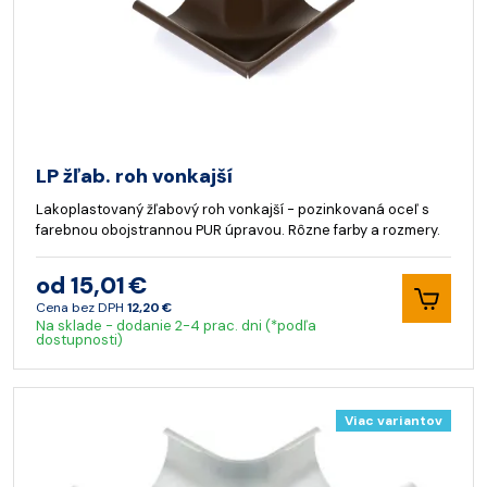
LP žľab. roh vonkajší
Lakoplastovaný žľabový roh vonkajší - pozinkovaná oceľ s
farebnou obojstrannou PUR úpravou. Rôzne farby a rozmery.
od 15,01 €
Cena bez DPH
12,20 €
Na sklade - dodanie 2-4 prac. dni (*podľa
dostupnosti)
Viac variantov