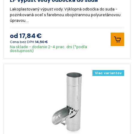
LP výpust vody odbočka do suda
Lakoplastovaný výpust vody. Výklopná odbočka do suda -
pozinkovaná oceľ s farebnou obojstrannou polyuretánovou
úpravou.…
od 17,84 €
Cena bez DPH
14,50 €
Na sklade - dodanie 2-4 prac. dni (*podľa
dostupnosti)
Viac variantov