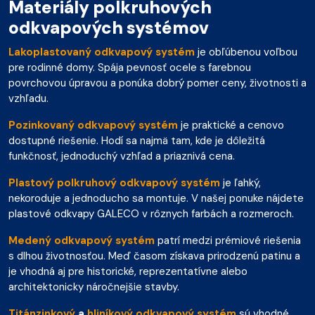
Materiály polkruhových
odkvapových systémov
Lakoplastovaný odkvapový systém
je obľúbenou voľbou
pre rodinné domy. Spája pevnosť ocele s farebnou
povrchovou úpravou a ponúka dobrý pomer ceny, životnosti a
vzhľadu.
Pozinkovaný odkvapový systém
je praktické a cenovo
dostupné riešenie. Hodí sa najmä tam, kde je dôležitá
funkčnosť, jednoduchý vzhľad a priaznivá cena.
Plastový polkruhový odkvapový systém
je ľahký,
nekoroduje a jednoducho sa montuje. V našej ponuke nájdete
plastové odkvapy GALECO v rôznych farbách a rozmeroch.
Medený odkvapový systém
patrí medzi prémiové riešenia
s dlhou životnosťou. Meď časom získava prirodzenú patinu a
je vhodná aj pre historické, reprezentatívne alebo
architektonicky náročnejšie stavby.
Titánzinkový
a
hliníkový odkvapový systém
sú vhodné