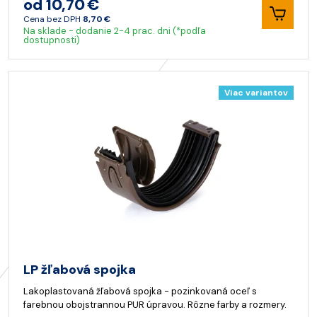
od 10,70 €
Cena bez DPH
8,70 €
Na sklade - dodanie 2-4 prac. dni (*podľa
dostupnosti)
Viac variantov
LP žľabová spojka
Lakoplastovaná žľabová spojka - pozinkovaná oceľ s
farebnou obojstrannou PUR úpravou. Rôzne farby a rozmery.