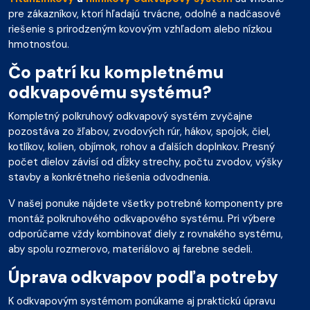
pre zákazníkov, ktorí hľadajú trvácne, odolné a nadčasové
riešenie s prirodzeným kovovým vzhľadom alebo nízkou
hmotnosťou.
Čo patrí ku kompletnému
odkvapovému systému?
Kompletný polkruhový odkvapový systém zvyčajne
pozostáva zo žľabov, zvodových rúr, hákov, spojok, čiel,
kotlíkov, kolien, objímok, rohov a ďalších doplnkov. Presný
počet dielov závisí od dĺžky strechy, počtu zvodov, výšky
stavby a konkrétneho riešenia odvodnenia.
V našej ponuke nájdete všetky potrebné komponenty pre
montáž polkruhového odkvapového systému. Pri výbere
odporúčame vždy kombinovať diely z rovnakého systému,
aby spolu rozmerovo, materiálovo aj farebne sedeli.
Úprava odkvapov podľa potreby
K odkvapovým systémom ponúkame aj praktickú úpravu