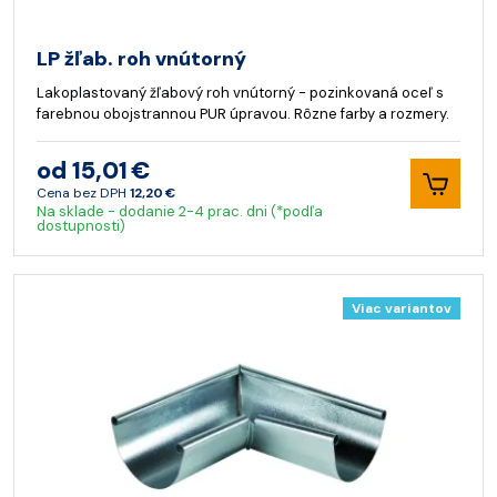
LP žľab. roh vnútorný
Lakoplastovaný žľabový roh vnútorný - pozinkovaná oceľ s
farebnou obojstrannou PUR úpravou. Rôzne farby a rozmery.
od 15,01 €
Cena bez DPH
12,20 €
Na sklade - dodanie 2-4 prac. dni (*podľa
dostupnosti)
Viac variantov