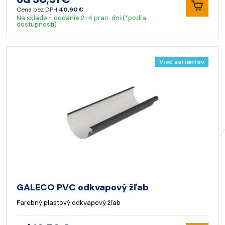
Cena bez DPH
40,90 €
Na sklade - dodanie 2-4 prac. dni (*podľa
dostupnosti)
Viac variantov
GALECO PVC odkvapový žľab
Farebný plastový odkvapový žľab