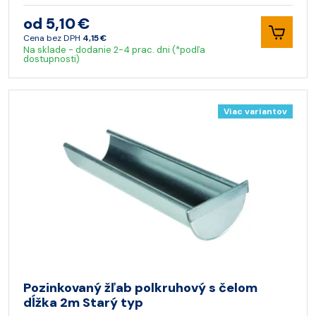
od 5,10 €
Cena bez DPH
4,15 €
Na sklade - dodanie 2-4 prac. dni (*podľa
dostupnosti)
Viac variantov
Pozinkovaný žľab polkruhový s čelom
dĺžka 2m Starý typ